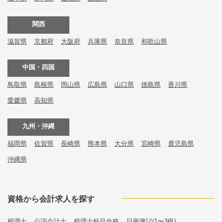
関西
滋賀県
京都府
大阪府
兵庫県
奈良県
和歌山県
中国・四国
鳥取県
島根県
岡山県
広島県
山口県
徳島県
香川県
愛媛県
高知県
九州・沖縄
福岡県
佐賀県
長崎県
熊本県
大分県
宮崎県
鹿児島県
沖縄県
資格から会計求人を探す
税理士
公認会計士
税理士科目合格
日商簿記(1〜3級)