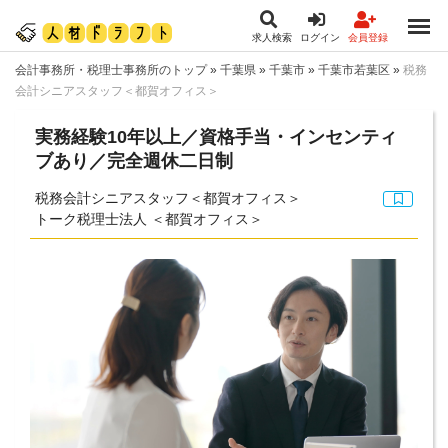
求人検索
ログイン
会員登録
会計事務所・税理士事務所のトップ
»
千葉県
»
千葉市
»
千葉市若葉区
»
税務
会計シニアスタッフ＜都賀オフィス＞
実務経験10年以上／資格手当・インセンティ
ブあり／完全週休二日制
税務会計シニアスタッフ＜都賀オフィス＞
トーク税理士法人 ＜都賀オフィス＞