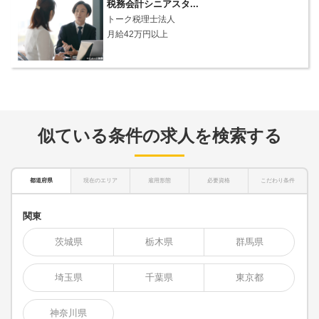
税務会計シニアスタ...
トーク税理士法人
月給42万円以上
似ている条件の求人を検索する
都道府県
現在のエリア
雇用形態
必要資格
こだわり条件
関東
茨城県
栃木県
群馬県
埼玉県
千葉県
東京都
神奈川県