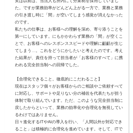
実は以前は、当法人も所内にて分業制を採用していまし
た。ですが業務効率がどんどん上がる一方で、業務と業務
の引き渡し時に「間」が空いてしまう感覚が消えなかった
のです。
私たちの仕事は、お客様への理解を深め、寄り添うことを
第一にしています。にもかかわらず業務の「間」が空くこ
とで、お客様へのレスポンススピードや理解に齟齬が生じ
てしまう…。これをどうにかしたいと考えたのです。考え
た結果が、責任を持って担当者が「お客様のすべて」に携
われる完全担当制への回帰でした。
【合理化できること。徹底的にこだわること】
現在はスタッフ個々がお客様からのご相談やご依頼すべて
に対応し、サポートや足りない分の補佐を代表たちが担う
体制で取り組んでいます。ただ、このような完全担当制に
戻したからといって、業務の効率化や合理化を無視してい
るわけではありません。
日々進化するITやAIの導入を行い、「人間以外が対応でき
ること」は積極的に合理化を進めています。そして、ITで