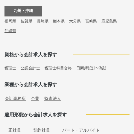
九州・沖縄
福岡県
佐賀県
長崎県
熊本県
大分県
宮崎県
鹿児島県
沖縄県
資格から会計求人を探す
税理士
公認会計士
税理士科目合格
日商簿記(1〜3級)
業種から会計求人を探す
会計事務所
企業
監査法人
雇用形態から会計求人を探す
正社員
契約社員
パート・アルバイト