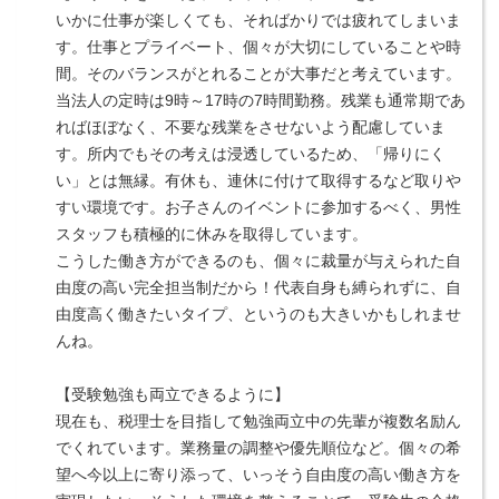
いかに仕事が楽しくても、そればかりでは疲れてしまいま
す。仕事とプライベート、個々が大切にしていることや時
間。そのバランスがとれることが大事だと考えています。
当法人の定時は9時～17時の7時間勤務。残業も通常期であ
ればほぼなく、不要な残業をさせないよう配慮していま
す。所内でもその考えは浸透しているため、「帰りにく
い」とは無縁。有休も、連休に付けて取得するなど取りや
すい環境です。お子さんのイベントに参加するべく、男性
スタッフも積極的に休みを取得しています。
こうした働き方ができるのも、個々に裁量が与えられた自
由度の高い完全担当制だから！代表自身も縛られずに、自
由度高く働きたいタイプ、というのも大きいかもしれませ
んね。
【受験勉強も両立できるように】
現在も、税理士を目指して勉強両立中の先輩が複数名励ん
でくれています。業務量の調整や優先順位など。個々の希
望へ今以上に寄り添って、いっそう自由度の高い働き方を