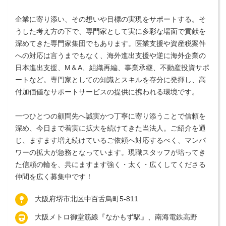
企業に寄り添い、その想いや目標の実現をサポートする。そ
うした考え方の下で、専門家として実に多彩な場面で貢献を
深めてきた専門家集団でもあります。医業支援や資産税案件
への対応は言うまでもなく、海外進出支援や逆に海外企業の
日本進出支援、M＆A、組織再編、事業承継、不動産投資サポ
ートなど。専門家としての知識とスキルを存分に発揮し、高
付加価値なサポートサービスの提供に携われる環境です。
一つひとつの顧問先へ誠実かつ丁寧に寄り添うことで信頼を
深め、今日まで着実に拡大を続けてきた当法人。ご紹介を通
じ、ますます増え続けているご依頼へ対応するべく、マンパ
ワーの拡大が急務となっています。現職スタッフが培ってき
た信頼の輪を、共にますます強く・太く・広くしてくださる
仲間を広く募集中です！
大阪府堺市北区中百舌鳥町5-811
大阪メトロ御堂筋線『なかもず駅』、南海電鉄高野