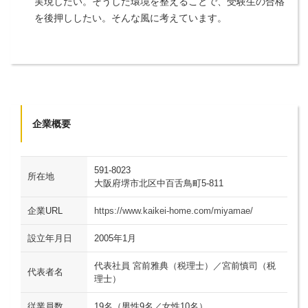
実現したい。そうした環境を整えることで、受験生の合格
を後押ししたい。そんな風に考えています。
企業概要
591-8023
所在地
大阪府堺市北区中百舌鳥町5-811
企業URL
https://www.kaikei-home.com/miyamae/
設立年月日
2005年1月
代表社員 宮前雅典（税理士）／宮前慎司（税
代表者名
理士）
従業員数
19名（男性9名／女性10名）