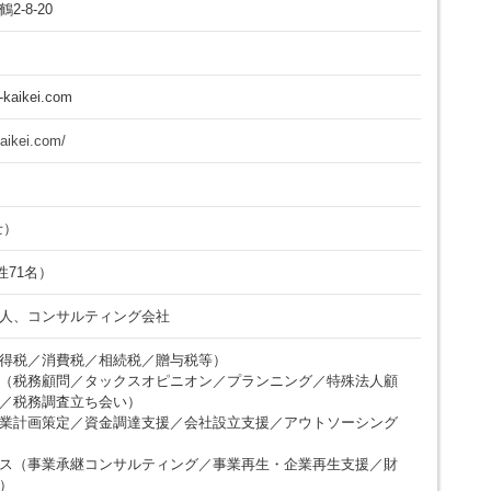
-8-20
i-kaikei.com
kaikei.com/
士）
性71名）
人、コンサルティング会社
得税／消費税／相続税／贈与税等）
（税務顧問／タックスオピニオン／プランニング／特殊法人顧
／税務調査立ち会い）
業計画策定／資金調達支援／会社設立支援／アウトソーシング
ス（事業承継コンサルティング／事業再生・企業再生支援／財
）