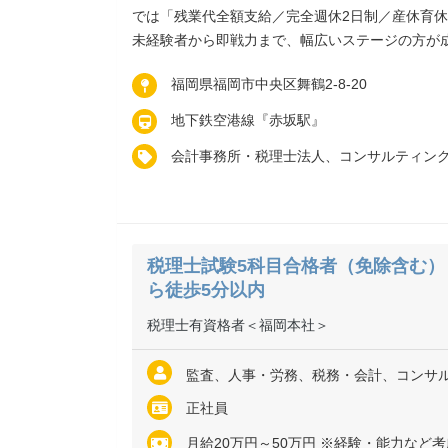
では「残業代全額支給／完全週休2日制／産休育
未経験者から即戦力まで、幅広いステージの方が
福岡県福岡市中央区舞鶴2-8-20
地下鉄空港線『赤坂駅』
会計事務所・税理士法人、コンサルティン
税理士試験5科目合格者（免除含む）
ら徒歩5分以内
税理士有資格者＜福岡本社＞
監査、人事・労務、税務・会計、コンサ
正社員
月給20万円～50万円 ※経験・能力など