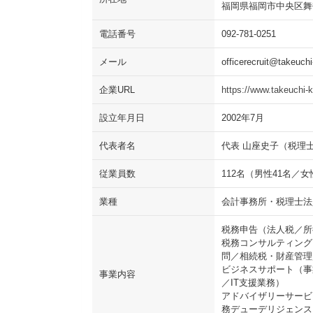
福岡県福岡市中央区舞鶴2
電話番号
092-781-0251
メール
officerecruit@takeuch
企業URL
https://www.takeuchi-
設立年月日
2002年7月
代表者名
代表 山座史子（税理
従業員数
112名（男性41名／女
業種
会計事務所・税理士法
税務申告（法人税／所
税務コンサルティング
問／相続税・財産管理
ビジネスサポート（事
事業内容
／IT支援業務）
アドバイザリーサービ
務デューデリジェンス