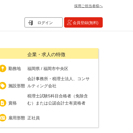
採用ご担当者様へ
ログイン
会員登録(無料)
企業・求人の特徴
勤務地
福岡県 / 福岡市中央区
会計事務所・税理士法人、コンサ
施設形態
ルティング会社
税理士試験5科目合格者（免除含
資格
む）または公認会計士有資格者
雇用形態
正社員