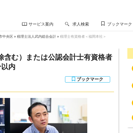
サービス案内
求人検索
ブックマーク
市中央区
»
税理士法人武内総合会計
»
税理士有資格者＜福岡本社＞
除含む）または公認会計士有資格者
分以内