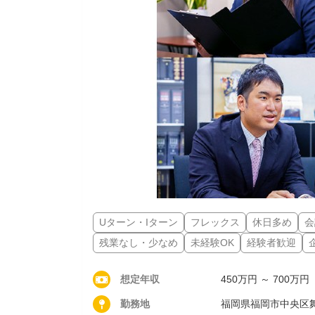
Uターン・Iターン
フレックス
休日多め
会
残業なし・少なめ
未経験OK
経験者歓迎
想定年収
450万円 ～ 700万円
勤務地
福岡県福岡市中央区