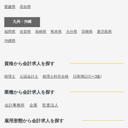
愛媛県
高知県
九州・沖縄
福岡県
佐賀県
長崎県
熊本県
大分県
宮崎県
鹿児島県
沖縄県
資格から会計求人を探す
税理士
公認会計士
税理士科目合格
日商簿記(1〜3級)
業種から会計求人を探す
会計事務所
企業
監査法人
雇用形態から会計求人を探す