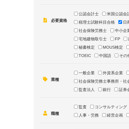
公認会計士
米国公認会
必要資格
税理士試験科目合格
日
社会保険労務士
中小企
宅地建物取引士
FP
秘書検定
MOUS検定
TOEIC
中国語
その
一般企業
外資系企業
業種
社会保険労務士事務所・社
監査法人
銀行
証券
監査
コンサルティング
職種
人事・労務
経営企画