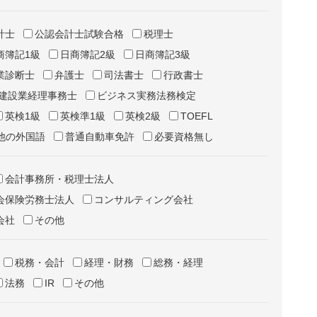
計士
公認会計士試験合格
税理士
商簿記1級
日商簿記2級
日商簿記3級
業診断士
弁護士
司法書士
行政書士
建設業経理事務士
ビジネス実務法務検定
英検1級
英検準1級
英検2級
TOEFL
他の外国語
普通自動車免許
必要資格無し
会計事務所・税理士法人
会保険労務士法人
コンサルティング会社
会社
その他
税務・会計
経理・財務
総務・経理
法務
IR
その他