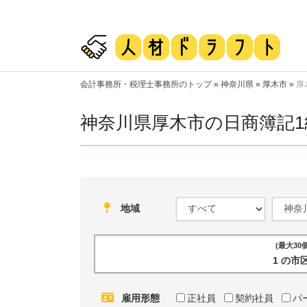
会計事務所・税理士事務所のトップ
»
神奈川県
»
厚木市
»
厚
神奈川県厚木市の日商簿記
地域
(最大3
1 の
雇用形態
正社員
契約社員
パ