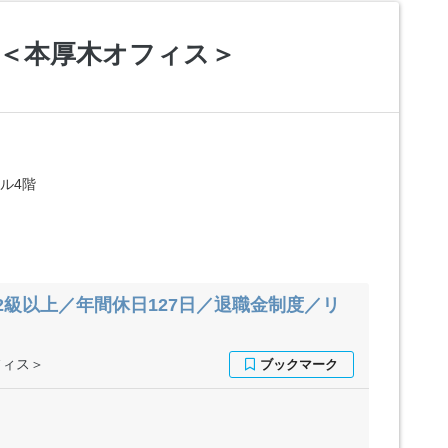
 ＜本厚木オフィス＞
ビル4階
2級以上／年間休日127日／退職金制度／リ
フィス＞