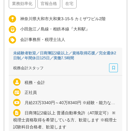
業務効率化
官報合格
在宅
神奈川県大和市大和東3-15-5 カミザワビル2階
小田急江ノ島線・相鉄本線『大和駅』
会計事務所・税理士法人
未経験者歓迎／日商簿記2級以上／資格取得応援／完全週休2
日制／年間休日125日／実働7.5時間
税務会計スタッフ
税務・会計
正社員
月給23万3340円～40万8340円 ※経験・能力など考慮の上、決定いたします ※上記に固定残業代（月20時間分＝3万3340円～5万8340円）を含む ※超過分は別途全額支給
日商簿記2級以上 普通自動車免許（AT限定可） ※
税理士資格取得を希望している方、歓迎します ※税理士
試験科目合格者、歓迎します