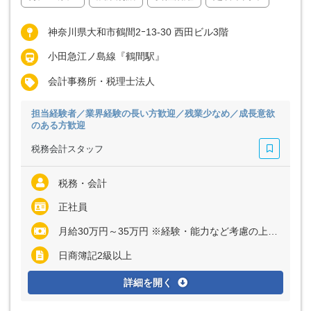
神奈川県大和市鶴間2ｰ13-30 西田ビル3階
小田急江ノ島線『鶴間駅』
会計事務所・税理士法人
担当経験者／業界経験の長い方歓迎／残業少なめ／成長意欲
のある方歓迎
税務会計スタッフ
税務・会計
正社員
月給30万円～35万円 ※経験・能力など考慮の上、決定いたします ※上記に固定残業代（月20時間分＝4万5000円～5万円）を含む ※超過分は別途全額支給
日商簿記2級以上
詳細を開く