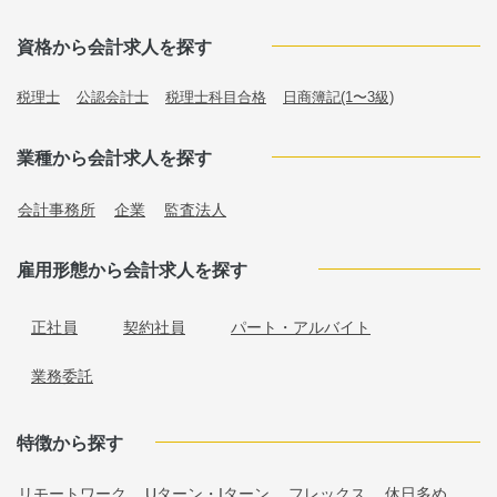
資格から会計求人を探す
税理士
公認会計士
税理士科目合格
日商簿記(1〜3級)
業種から会計求人を探す
会計事務所
企業
監査法人
雇用形態から会計求人を探す
正社員
契約社員
パート・アルバイト
業務委託
特徴から探す
リモートワーク
Uターン・Iターン
フレックス
休日多め