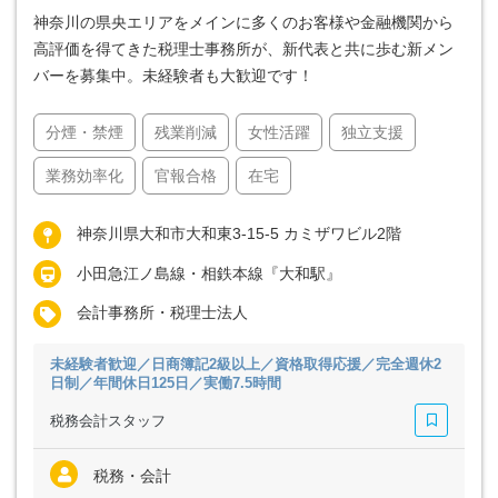
神奈川の県央エリアをメインに多くのお客様や金融機関から
高評価を得てきた税理士事務所が、新代表と共に歩む新メン
バーを募集中。未経験者も大歓迎です！
分煙・禁煙
残業削減
女性活躍
独立支援
業務効率化
官報合格
在宅
神奈川県大和市大和東3-15-5 カミザワビル2階
小田急江ノ島線・相鉄本線『大和駅』
会計事務所・税理士法人
未経験者歓迎／日商簿記2級以上／資格取得応援／完全週休2
日制／年間休日125日／実働7.5時間
税務会計スタッフ
税務・会計