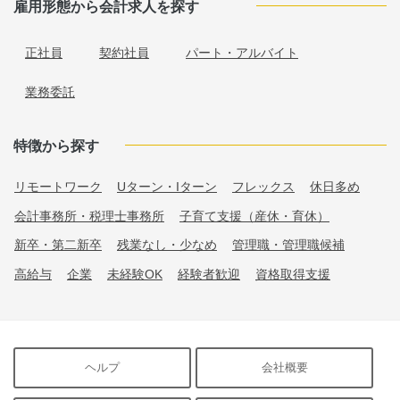
雇用形態から会計求人を探す
正社員
契約社員
パート・アルバイト
業務委託
特徴から探す
リモートワーク
Uターン・Iターン
フレックス
休日多め
会計事務所・税理士事務所
子育て支援（産休・育休）
新卒・第二新卒
残業なし・少なめ
管理職・管理職候補
高給与
企業
未経験OK
経験者歓迎
資格取得支援
ヘルプ
会社概要