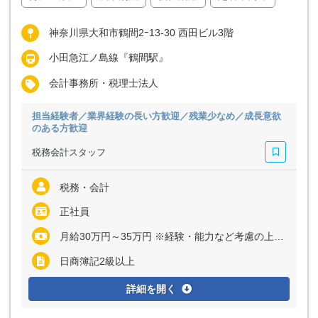
神奈川県大和市鶴間2ｰ13-30 西田ビル3階
小田急江ノ島線『鶴間駅』
会計事務所・税理士法人
担当経験者／業界経験の長い方歓迎／残業少なめ／成長意欲
のある方歓迎
税務会計スタッフ
税務・会計
正社員
月給30万円～35万円 ※経験・能力など考慮の上、決定いたします ※上記に固定残業代（月20時間分＝4万5000円～5万円）を含む ※超過分は別途全額支給
日商簿記2級以上
詳細を開く