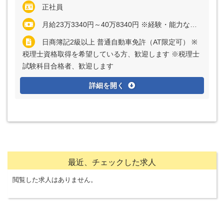
正社員
月給23万3340円～40万8340円 ※経験・能力など考慮の上、決定いたします ※上記に固定残業代（月20時間分＝3万3340円～5万8340円）を含む ※超過分は別途全額支給
日商簿記2級以上 普通自動車免許（AT限定可） ※
税理士資格取得を希望している方、歓迎します ※税理士
試験科目合格者、歓迎します
詳細を開く
最近、チェックした求人
閲覧した求人はありません。