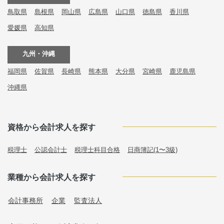
鳥取県
島根県
岡山県
広島県
山口県
徳島県
香川県
愛媛県
高知県
九州・沖縄
福岡県
佐賀県
長崎県
熊本県
大分県
宮崎県
鹿児島県
沖縄県
資格から会計求人を探す
税理士
公認会計士
税理士科目合格
日商簿記(1〜3級)
業種から会計求人を探す
会計事務所
企業
監査法人