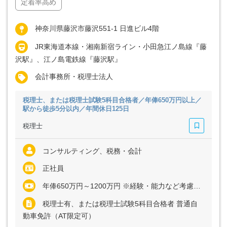
定着率高め
神奈川県藤沢市藤沢551-1 日進ビル4階
JR東海道本線・湘南新宿ライン・小田急江ノ島線『藤
沢駅』、江ノ島電鉄線『藤沢駅』
会計事務所・税理士法人
税理士、または税理士試験5科目合格者／年俸650万円以上／
駅から徒歩5分以内／年間休日125日
税理士
コンサルティング、税務・会計
正社員
年俸650万円～1200万円 ※経験・能力など考慮の上、決定いたします
税理士有、または税理士試験5科目合格者 普通自
動車免許（AT限定可）