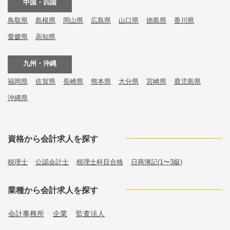
中国・四国
鳥取県
島根県
岡山県
広島県
山口県
徳島県
香川県
愛媛県
高知県
九州・沖縄
福岡県
佐賀県
長崎県
熊本県
大分県
宮崎県
鹿児島県
沖縄県
資格から会計求人を探す
税理士
公認会計士
税理士科目合格
日商簿記(1〜3級)
業種から会計求人を探す
会計事務所
企業
監査法人