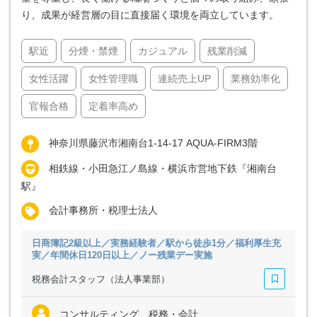
り、成果が経営層の目に直接届く環境を両立しています。
駅近
分煙・禁煙
カジュアル
残業削減
女性活躍
女性管理職
連続売上UP
業務効率化
官報合格
定着率高め
神奈川県藤沢市湘南台1-14-17 AQUA-FIRM3階
相鉄線・小田急江ノ島線・横浜市営地下鉄『湘南台
駅』
会計事務所・税理士法人
日商簿記2級以上／実務経験者／駅から徒歩1分／福利厚生充
実／年間休日120日以上／ノー残業デー実施
税務会計スタッフ（法人事業部）
コンサルティング、税務・会計