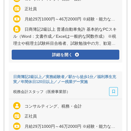
正社員
月給29万1000円～46万2000円 ※経験・能力など考慮の上、決定いたします ※上記に固定残業代（月40時間分＝6万7000円～10万6000円）を含む ※超過分は別途全額支給
日商簿記2級以上 普通自動車免許 基本的なPCスキ
ル（Word：文書作成／Excelは一般的な関数作成） ※税
理士や税理士試験科目合格者、試験勉強中の方、歓迎し
ます
詳細を開く
日商簿記2級以上／実務経験者／駅から徒歩1分／福利厚生充
実／年間休日120日以上／ノー残業デー実施
税務会計スタッフ（医療事業部）
コンサルティング、税務・会計
正社員
月給29万1000円～46万2000円 ※経験・能力など考慮の上、決定いたします ※上記に固定残業代（月40時間分＝6万7000円～10万6000円）を含む ※超過分は別途全額支給