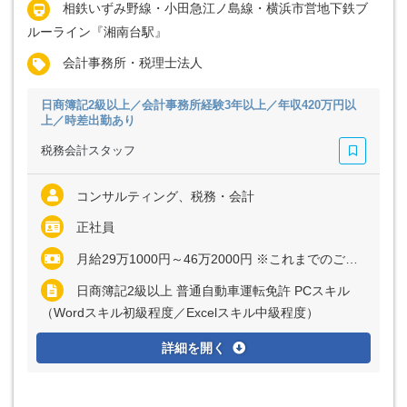
相鉄いずみ野線・小田急江ノ島線・横浜市営地下鉄ブ
ルーライン『湘南台駅』
会計事務所・税理士法人
日商簿記2級以上／会計事務所経験3年以上／年収420万円以
上／時差出勤あり
税務会計スタッフ
コンサルティング、税務・会計
正社員
月給29万1000円～46万2000円 ※これまでのご経験や能力を考慮して決定いたします
日商簿記2級以上 普通自動車運転免許 PCスキル
（Wordスキル初級程度／Excelスキル中級程度）
詳細を開く