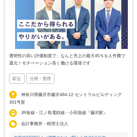
透明性の高い評価制度で、なんと売上の最大45％を人件費で
還元！モチベーション高く働ける環境です
駅近
分煙・禁煙
神奈川県藤沢市藤沢484-12 セントラルビルディング
301号室
JR各線・江ノ島電鉄線・小田急線『藤沢駅』
会計事務所・税理士法人