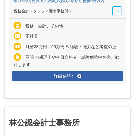
年収350万円以上／残業少なめ／駅から徒歩5分以内
税務会計スタッフ＜湘南事務所＞
税務・会計、その他
正社員
月給28万円～90万円 ※経験・能力など考慮の上、決定いたします ※上記に固定残業代（月32時間分＝5万6000円～17万6000円）を含む ※超過分は別途全額支給
不問 ※税理士や科目合格者、試験勉強中の方、歓
迎します
詳細を開く
林公認会計士事務所