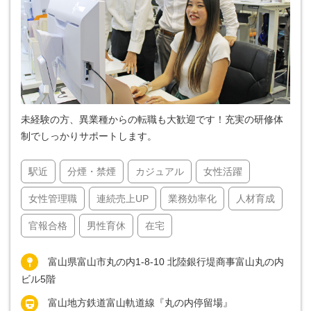
未経験の方、異業種からの転職も大歓迎です！充実の研修体
制でしっかりサポートします。
駅近
分煙・禁煙
カジュアル
女性活躍
女性管理職
連続売上UP
業務効率化
人材育成
官報合格
男性育休
在宅
富山県富山市丸の内1-8-10 北陸銀行堤商事富山丸の内
ビル5階
富山地方鉄道富山軌道線『丸の内停留場』