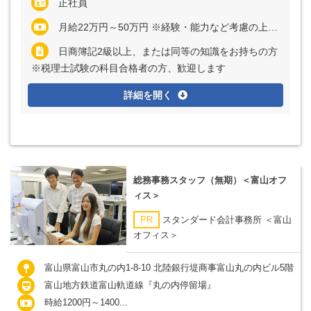
正社員
月給22万円～50万円 ※経験・能力など考慮の上、決定いたします ※残業代は全額支給
日商簿記2級以上、または同等の知識をお持ちの方
※税理士試験の科目合格者の方、歓迎します
詳細を開く
総務事務スタッフ（無期）＜富山オフ
ィス＞
PR
スタンダード会計事務所 ＜富山
オフィス＞
富山県富山市丸の内1-8-10 北陸銀行堤商事富山丸の内ビル5階
富山地方鉄道富山軌道線『丸の内停留場』
時給1200円～1400...