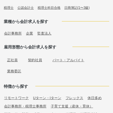
税理士
公認会計士
税理士科目合格
日商簿記(1〜3級)
業種から会計求人を探す
会計事務所
企業
監査法人
雇用形態から会計求人を探す
正社員
契約社員
パート・アルバイト
業務委託
特徴から探す
リモートワーク
Uターン・Iターン
フレックス
休日多め
会計事務所・税理士事務所
子育て支援（産休・育休）