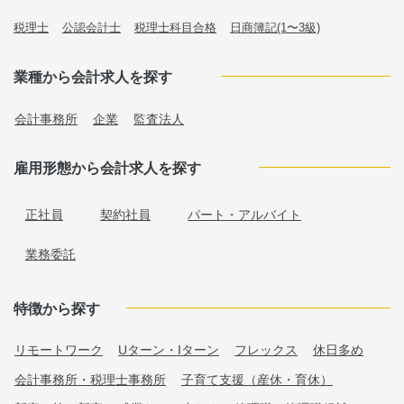
税理士
公認会計士
税理士科目合格
日商簿記(1〜3級)
業種から会計求人を探す
会計事務所
企業
監査法人
雇用形態から会計求人を探す
正社員
契約社員
パート・アルバイト
業務委託
特徴から探す
リモートワーク
Uターン・Iターン
フレックス
休日多め
会計事務所・税理士事務所
子育て支援（産休・育休）