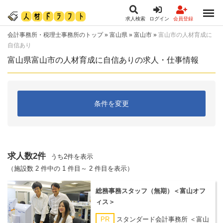
求人検索
ログイン
会員登録
会計事務所・税理士事務所のトップ
»
富山県
»
富山市
»
富山市の人材育成に
自信あり
富山県富山市の人材育成に自信ありの求人・仕事情報
条件を変更
求人数2件
うち2件を表示
（施設数 2 件中の 1 件目～ 2 件目を表示）
総務事務スタッフ（無期）＜富山オフ
ィス＞
PR
スタンダード会計事務所 ＜富山