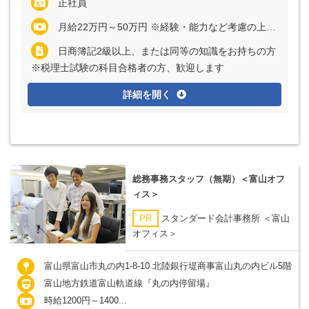
正社員
月給22万円～50万円 ※経験・能力など考慮の上、決定いたします ※残業代は全額支給
日商簿記2級以上、または同等の知識をお持ちの方
※税理士試験の科目合格者の方、歓迎します
詳細を開く
総務事務スタッフ（無期）＜富山オフ
ィス＞
PR
スタンダード会計事務所 ＜富山
オフィス＞
富山県富山市丸の内1-8-10 北陸銀行堤商事富山丸の内ビル5階
富山地方鉄道富山軌道線『丸の内停留場』
時給1200円～1400...