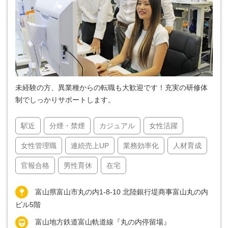
未経験の方、異業種からの転職も大歓迎です！充実の研修体
制でしっかりサポートします。
駅近
分煙・禁煙
カジュアル
女性活躍
女性管理職
連続売上UP
業務効率化
人材育成
官報合格
男性育休
在宅
富山県富山市丸の内1-8-10 北陸銀行堤商事富山丸の内
ビル5階
富山地方鉄道富山軌道線『丸の内停留場』