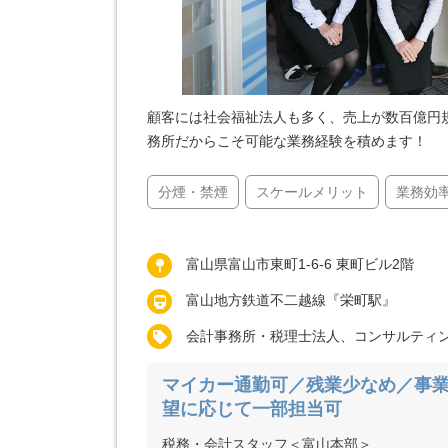
顧客には社会福祉法人も多く、売上が数百億円
務所だからこそ可能な業務経験を積めます！
分煙・禁煙
スケールメリット
業務効
富山県富山市東町1-6-6 東町ビル2階
富山地方鉄道不二越線『栄町駅』
会計事務所・税理士法人、コンサルティ
マイカー通勤可／残業少なめ／事業
望に応じて一部担当可
税務・会計スタッフ＜富山本部＞