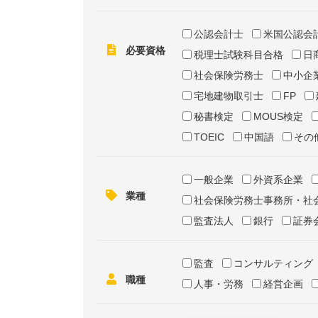
公認会計士
米国公認会
必要資格
税理士試験科目合格
日
社会保険労務士
中小企
宅地建物取引士
FP
秘書検定
MOUS検定
TOEIC
中国語
その
一般企業
外資系企業
業種
社会保険労務士事務所・社
監査法人
銀行
証券
監査
コンサルティング
職種
人事・労務
経営企画