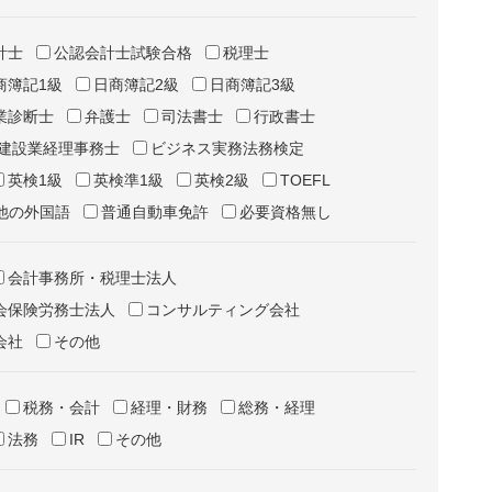
計士
公認会計士試験合格
税理士
商簿記1級
日商簿記2級
日商簿記3級
業診断士
弁護士
司法書士
行政書士
建設業経理事務士
ビジネス実務法務検定
英検1級
英検準1級
英検2級
TOEFL
他の外国語
普通自動車免許
必要資格無し
会計事務所・税理士法人
会保険労務士法人
コンサルティング会社
会社
その他
税務・会計
経理・財務
総務・経理
法務
IR
その他