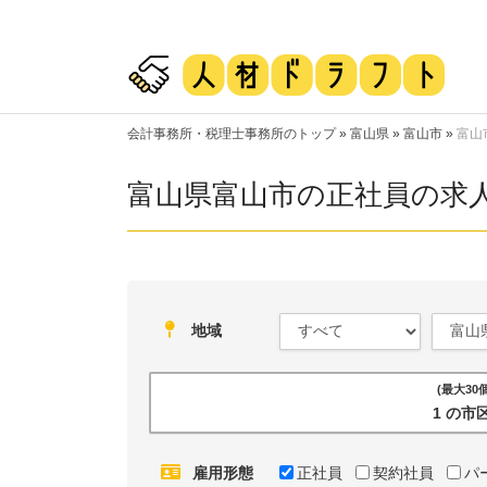
会計事務所・税理士事務所のトップ
»
富山県
»
富山市
»
富山
富山県富山市の正社員の求
地域
(最大3
1 の
雇用形態
正社員
契約社員
パ