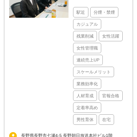
駅近
分煙・禁煙
カジュアル
残業削減
女性活躍
女性管理職
連続売上UP
スケールメリット
業務効率化
人材育成
官報合格
定着率高め
男性育休
在宅
長野県長野市七瀬4-5 長野朝日放送本社ビル1階