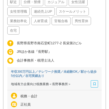
駅近
分煙・禁煙
カジュアル
女性活躍
女性管理職
連続売上UP
スケールメリット
業務効率化
人材育成
官報合格
男性育休
在宅
長野県長野市南石堂町1277-2 長栄第2ビル
JRほか各線『長野駅』
会計事務所・税理士法人
年収300万円以上／テレワーク推奨／未経験OK／駅から徒歩
5分以内／在宅実績あり
地域有力企業向け税務業務＜長野事務所＞
税務・会計
正社員