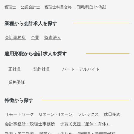
税理士
公認会計士
税理士科目合格
日商簿記(1〜3級)
業種から会計求人を探す
会計事務所
企業
監査法人
雇用形態から会計求人を探す
正社員
契約社員
パート・アルバイト
業務委託
特徴から探す
リモートワーク
Uターン・Iターン
フレックス
休日多め
会計事務所・税理士事務所
子育て支援（産休・育休）
新卒・第二新卒
残業なし・少なめ
管理職・管理職候補