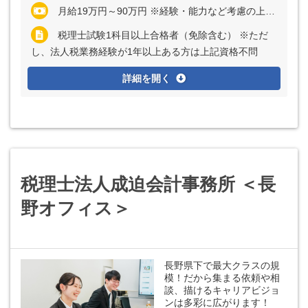
月給19万円～90万円 ※経験・能力など考慮の上、決定いたします ※アソシエイト／シニアアソシエイトは残業代全額支給 ※マネジャーまたはシニアマネジャーの場合、管理監督者採用のため残業代支給なし
税理士試験1科目以上合格者（免除含む） ※ただ
し、法人税業務経験が1年以上ある方は上記資格不問
詳細を開く
税理士法人成迫会計事務所 ＜長
野オフィス＞
長野県下で最大クラスの規
模！だから集まる依頼や相
談、描けるキャリアビジョ
ンは多彩に広がります！