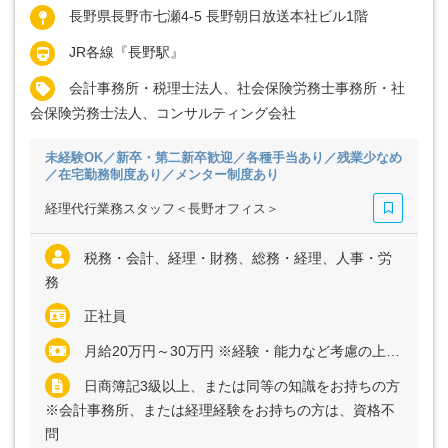
長野県長野市七瀬4-5 長野朝日放送本社ビル1階
JR各線『長野駅』
会計事務所・税理士法人、社会保険労務士事務所・社
会保険労務士法人、コンサルティング会社
未経験OK／新卒・第二新卒歓迎／各種手当あり／残業少なめ
／在宅勤務制度あり／メンター制度あり
経理代行業務スタッフ＜長野オフィス＞
税務・会計、経理・財務、総務・経理、人事・労
務
正社員
月給20万円～30万円 ※経験・能力など考慮の上、決定いたします ※残業代は全額支給
日商簿記3級以上、または同等の知識をお持ちの方
※会計事務所、または経理経験をお持ちの方は、資格不
問