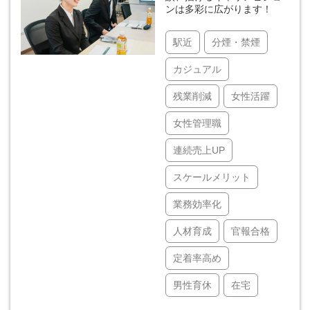
ンは多彩に広がります！
駅近
分煙・禁煙
カジュアル
残業削減
女性活躍
女性管理職
連続売上UP
スケールメリット
業務効率化
人材育成
官報合格
定着率高め
男性育休
在宅