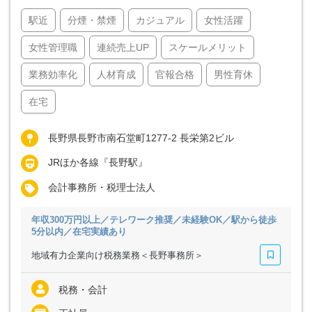
駅近
分煙・禁煙
カジュアル
女性活躍
女性管理職
連続売上UP
スケールメリット
業務効率化
人材育成
官報合格
男性育休
在宅
長野県長野市南石堂町1277-2 長栄第2ビル
JRほか各線『長野駅』
会計事務所・税理士法人
年収300万円以上／テレワーク推奨／未経験OK／駅から徒歩
5分以内／在宅実績あり
地域有力企業向け税務業務＜長野事務所＞
税務・会計