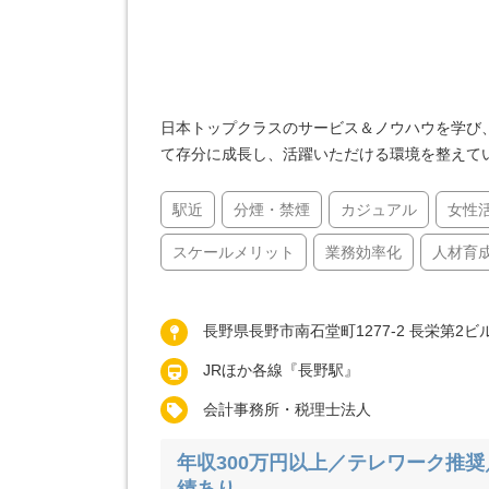
日本トップクラスのサービス＆ノウハウを学び
て存分に成長し、活躍いただける環境を整えて
駅近
分煙・禁煙
カジュアル
女性
スケールメリット
業務効率化
人材育
長野県長野市南石堂町1277-2 長栄第2ビ
JRほか各線『長野駅』
会計事務所・税理士法人
年収300万円以上／テレワーク推