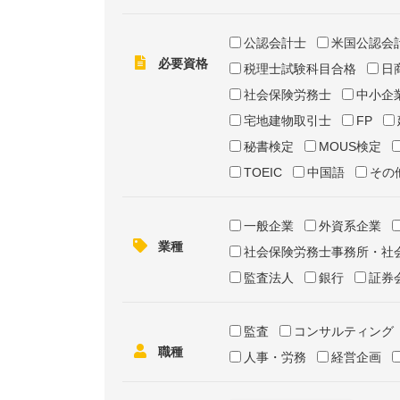
公認会計士
米国公認会
必要資格
税理士試験科目合格
日
社会保険労務士
中小企
宅地建物取引士
FP
秘書検定
MOUS検定
TOEIC
中国語
その
一般企業
外資系企業
業種
社会保険労務士事務所・社
監査法人
銀行
証券
監査
コンサルティング
職種
人事・労務
経営企画