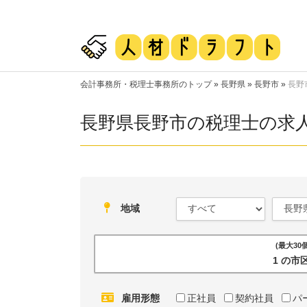
会計事務所・税理士事務所のトップ
»
長野県
»
長野市
»
長野
長野県長野市の税理士の求
地域
(最大3
1 の
雇用形態
正社員
契約社員
パ