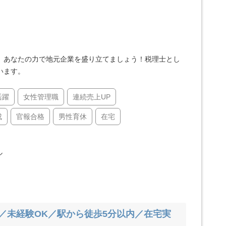
、あなたの力で地元企業を盛り立てましょう！税理士とし
います。
活躍
女性管理職
連続売上UP
成
官報合格
男性育休
在宅
ル
奨／未経験OK／駅から徒歩5分以内／在宅実