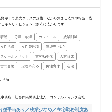
長野県下で最大クラスの規模！だから集まる依頼や相談、描
けるキャリアビジョンは多彩に広がります！
駅近
分煙・禁煙
カジュアル
残業削減
女性活躍
女性管理職
連続売上UP
スケールメリット
業務効率化
人材育成
官報合格
定着率高め
男性育休
在宅
ル1階
士事務所・社会保険労務士法人、コンサルティング会社
各種手当あり／残業少なめ／在宅勤務制度あ