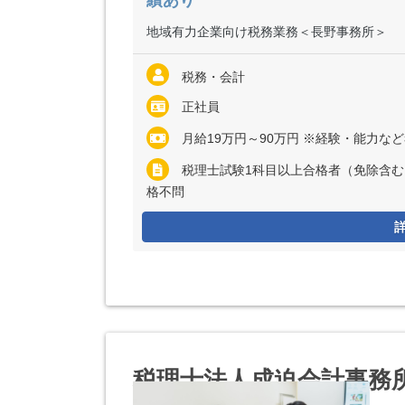
績あり
地域有力企業向け税務業務＜長野事務所＞
税務・会計
正社員
月給19万円～90万円 ※経験・能力など考慮の上、決定いたします ※アソシエイト
税理士試験1科目以上合格者（免除含む
格不問
税理士法人成迫会計事務