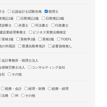
計士
公認会計士試験合格
税理士
商簿記1級
日商簿記2級
日商簿記3級
業診断士
弁護士
司法書士
行政書士
建設業経理事務士
ビジネス実務法務検定
英検1級
英検準1級
英検2級
TOEFL
他の外国語
普通自動車免許
必要資格無し
会計事務所・税理士法人
会保険労務士法人
コンサルティング会社
会社
その他
税務・会計
経理・財務
総務・経理
法務
IR
その他