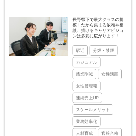
長野県下で最大クラスの規
模！だから集まる依頼や相
談、描けるキャリアビジョ
ンは多彩に広がります！
駅近
分煙・禁煙
カジュアル
残業削減
女性活躍
女性管理職
連続売上UP
スケールメリット
業務効率化
人材育成
官報合格