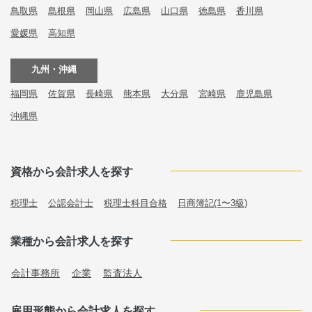
鳥取県
島根県
岡山県
広島県
山口県
徳島県
香川県
愛媛県
高知県
九州・沖縄
福岡県
佐賀県
長崎県
熊本県
大分県
宮崎県
鹿児島県
沖縄県
資格から会計求人を探す
税理士
公認会計士
税理士科目合格
日商簿記(1〜3級)
業種から会計求人を探す
会計事務所
企業
監査法人
雇用形態から会計求人を探す