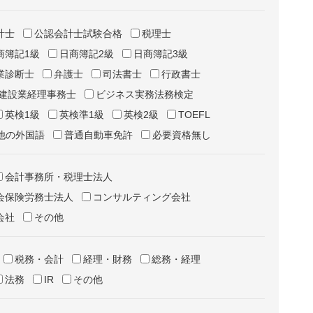
計士
公認会計士試験合格
税理士
商簿記1級
日商簿記2級
日商簿記3級
業診断士
弁護士
司法書士
行政書士
建設業経理事務士
ビジネス実務法務検定
英検1級
英検準1級
英検2級
TOEFL
他の外国語
普通自動車免許
必要資格無し
会計事務所・税理士法人
会保険労務士法人
コンサルティング会社
会社
その他
税務・会計
経理・財務
総務・経理
法務
IR
その他