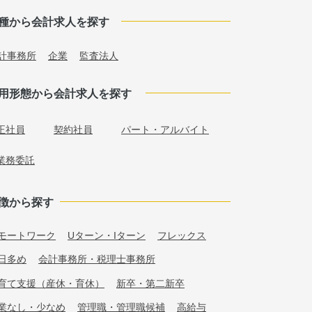
種から会計求人を探す
計事務所
企業
監査法人
用形態から会計求人を探す
正社員
契約社員
パート・アルバイト
業務委託
徴から探す
モートワーク
Uターン・Iターン
フレックス
日多め
会計事務所・税理士事務所
育て支援（産休・育休）
新卒・第二新卒
業なし・少なめ
管理職・管理職候補
高給与