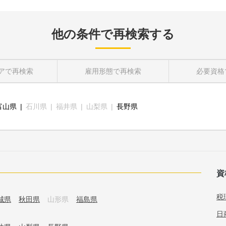
他の条件で再検索する
ア
で再検索
雇用形態
で再検索
必要資格
富山県
石川県
福井県
山梨県
長野県
資
税
城県
秋田県
山形県
福島県
日