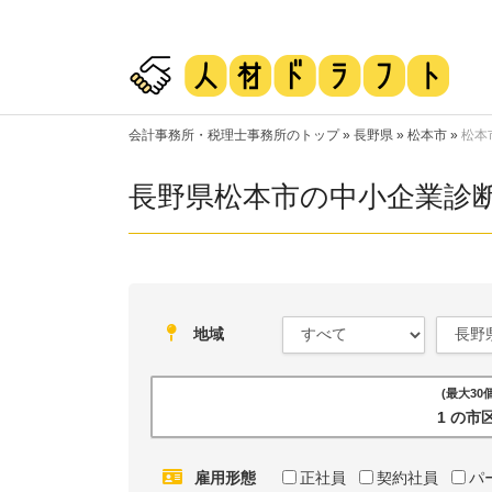
会計事務所・税理士事務所のトップ
»
長野県
»
松本市
»
松本
長野県松本市の中小企業診
地域
(最大3
1 の
雇用形態
正社員
契約社員
パ