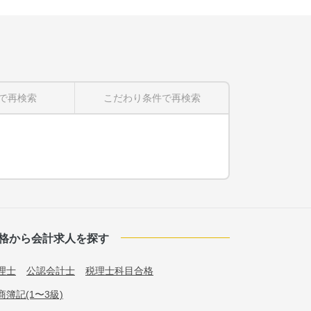
で再検索
こだわり条件
で再検索
格から会計求人を探す
理士
公認会計士
税理士科目合格
商簿記(1〜3級)