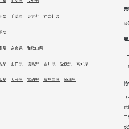
井県
山梨県
長野県
業
玉県
千葉県
東京都
神奈川県
会
重県
雇
庫県
奈良県
和歌山県
島県
山口県
徳島県
香川県
愛媛県
高知県
本県
大分県
宮崎県
鹿児島県
沖縄県
特
リ
休
子
残