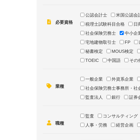
公認会計士
米国公認会
必要資格
税理士試験科目合格
日
社会保険労務士
中小企
宅地建物取引士
FP
秘書検定
MOUS検定
TOEIC
中国語
その
一般企業
外資系企業
業種
社会保険労務士事務所・社
監査法人
銀行
証券
監査
コンサルティング
職種
人事・労務
経営企画