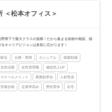
所 ＜松本オフィス＞
長野県下で最大クラスの規模！だから集まる依頼や相談、描
けるキャリアビジョンは多彩に広がります！
駅近
分煙・禁煙
カジュアル
残業削減
女性活躍
女性管理職
連続売上UP
スケールメリット
業務効率化
人材育成
官報合格
定着率高め
男性育休
在宅