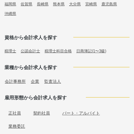
福岡県
佐賀県
長崎県
熊本県
大分県
宮崎県
鹿児島県
沖縄県
資格から会計求人を探す
税理士
公認会計士
税理士科目合格
日商簿記(1〜3級)
業種から会計求人を探す
会計事務所
企業
監査法人
雇用形態から会計求人を探す
正社員
契約社員
パート・アルバイト
業務委託