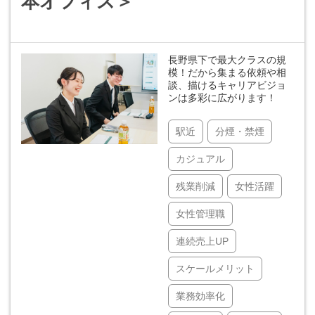
本オフィス＞
長野県下で最大クラスの規
模！だから集まる依頼や相
談、描けるキャリアビジョ
ンは多彩に広がります！
駅近
分煙・禁煙
カジュアル
残業削減
女性活躍
女性管理職
連続売上UP
スケールメリット
業務効率化