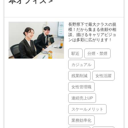
本オフィス＞
長野県下で最大クラスの規
模！だから集まる依頼や相
談、描けるキャリアビジョ
ンは多彩に広がります！
駅近
分煙・禁煙
カジュアル
残業削減
女性活躍
女性管理職
連続売上UP
スケールメリット
業務効率化