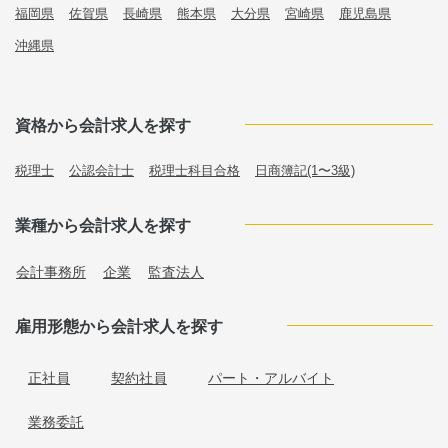
福岡県
佐賀県
長崎県
熊本県
大分県
宮崎県
鹿児島県
沖縄県
資格から会計求人を探す
税理士
公認会計士
税理士科目合格
日商簿記(1〜3級)
業種から会計求人を探す
会計事務所
企業
監査法人
雇用形態から会計求人を探す
正社員
契約社員
パート・アルバイト
業務委託