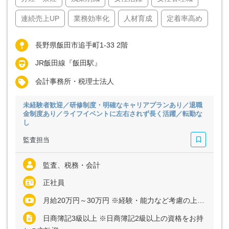
連続売上UP
業務効率化
人材育成
定着率高め
長野県飯田市追手町1-33 2階
JR飯田線『飯田駅』
会計事務所・税理士法人
未経験者歓迎／研修制度・明確なキャリアプランあり／退職
金制度あり／ライフイベントに左右されず長く活躍／転勤な
し
監査担当
監査、税務・会計
正社員
月給20万円～30万円 ※経験・能力など考慮の上、決定いたします ※残業代は全額支給
日商簿記3級以上 ※日商簿記2級以上の資格をお持