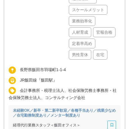
スケールメリット
業務効率化
人材育成
官報合格
定着率高め
男性育休
在宅
長野県飯田市羽場町1-1-4
JR飯田線『飯田駅』
会計事務所・税理士法人、社会保険労務士事務所・社
会保険労務士法人、コンサルティング会社
未経験OK／新卒・第二新卒歓迎／各種手当あり／残業少なめ
／在宅勤務制度あり／メンター制度あり
経理代行業務スタッフ＜飯田オフィス＞