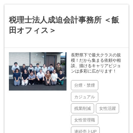
税理士法人成迫会計事務所 ＜飯
田オフィス＞
長野県下で最大クラスの規
模！だから集まる依頼や相
談、描けるキャリアビジョ
ンは多彩に広がります！
分煙・禁煙
カジュアル
残業削減
女性活躍
女性管理職
連続売上UP