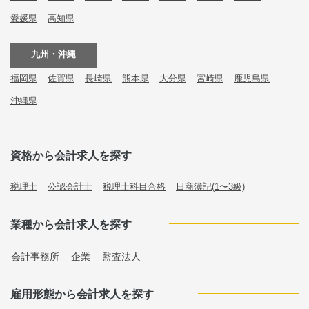
愛媛県
高知県
九州・沖縄
福岡県
佐賀県
長崎県
熊本県
大分県
宮崎県
鹿児島県
沖縄県
資格から会計求人を探す
税理士
公認会計士
税理士科目合格
日商簿記(1〜3級)
業種から会計求人を探す
会計事務所
企業
監査法人
雇用形態から会計求人を探す