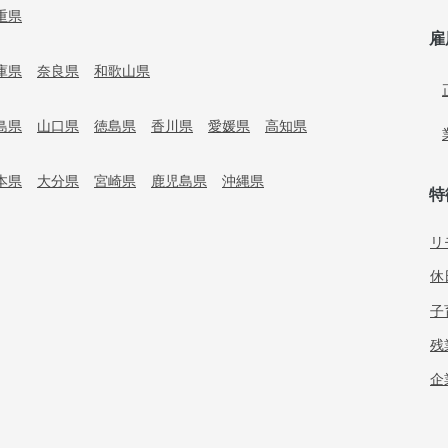
重県
雇
庫県
奈良県
和歌山県
島県
山口県
徳島県
香川県
愛媛県
高知県
本県
大分県
宮崎県
鹿児島県
沖縄県
特
リ
休
子
残
企