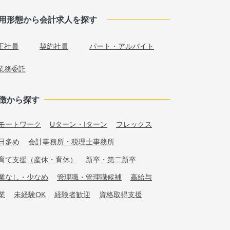
用形態から会計求人を探す
正社員
契約社員
パート・アルバイト
業務委託
徴から探す
モートワーク
Uターン・Iターン
フレックス
日多め
会計事務所・税理士事務所
育て支援（産休・育休）
新卒・第二新卒
業なし・少なめ
管理職・管理職候補
高給与
業
未経験OK
経験者歓迎
資格取得支援