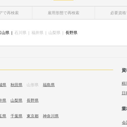
ア
で再検索
雇用形態
で再検索
必要資格
富山県
石川県
福井県
山梨県
長野県
資
税
城県
秋田県
山形県
福島県
日
井県
山梨県
長野県
業
玉県
千葉県
東京都
神奈川県
会