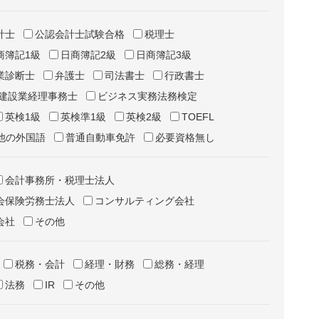
計士
公認会計士試験合格
税理士
商簿記1級
日商簿記2級
日商簿記3級
業診断士
弁護士
司法書士
行政書士
建設業経理事務士
ビジネス実務法務検定
英検1級
英検準1級
英検2級
TOEFL
他の外国語
普通自動車免許
必要資格無し
会計事務所・税理士法人
会保険労務士法人
コンサルティング会社
会社
その他
税務・会計
経理・財務
総務・経理
法務
IR
その他