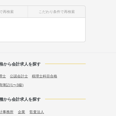
で再検索
こだわり条件
で再検索
格から会計求人を探す
理士
公認会計士
税理士科目合格
商簿記(1〜3級)
種から会計求人を探す
計事務所
企業
監査法人