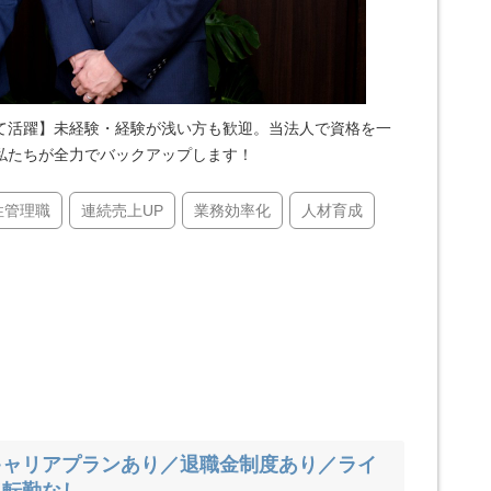
て活躍】未経験・経験が浅い方も歓迎。当法人で資格を一
私たちが全力でバックアップします！
性管理職
連続売上UP
業務効率化
人材育成
キャリアプランあり／退職金制度あり／ライ