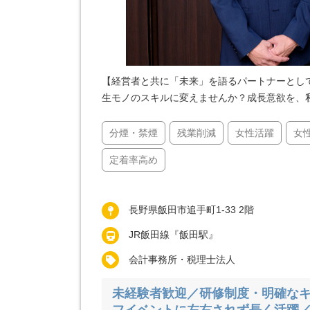
【経営者と共に「未来」を語るパートナーとし
生モノのスキルに変えませんか？成長意欲を、
分煙・禁煙
残業削減
女性活躍
女
定着率高め
長野県飯田市追手町1-33 2階
JR飯田線『飯田駅』
会計事務所・税理士法人
未経験者歓迎／研修制度・明確な