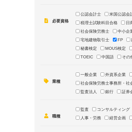
公認会計士
米国公認会
必要資格
税理士試験科目合格
日
社会保険労務士
中小企
宅地建物取引士
FP
秘書検定
MOUS検定
TOEIC
中国語
その
一般企業
外資系企業
業種
社会保険労務士事務所・社
監査法人
銀行
証券
監査
コンサルティング
職種
人事・労務
経営企画