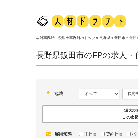
会計事務所・税理士事務所のトップ
»
長野県
»
飯田市
»
飯田
長野県飯田市のFPの求人・
地域
(最大3
1 の
雇用形態
正社員
契約社員
パ