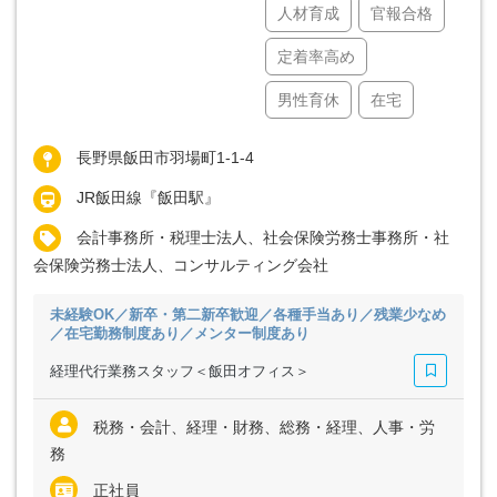
人材育成
官報合格
定着率高め
男性育休
在宅
長野県飯田市羽場町1-1-4
JR飯田線『飯田駅』
会計事務所・税理士法人、社会保険労務士事務所・社
会保険労務士法人、コンサルティング会社
未経験OK／新卒・第二新卒歓迎／各種手当あり／残業少なめ
／在宅勤務制度あり／メンター制度あり
経理代行業務スタッフ＜飯田オフィス＞
税務・会計、経理・財務、総務・経理、人事・労
務
正社員