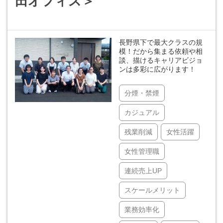
田オフィス＞
長野県下で最大クラスの規
模！だから集まる依頼や相
談、描けるキャリアビジョ
ンは多彩に広がります！
分煙・禁煙
カジュアル
残業削減
女性活躍
女性管理職
連続売上UP
スケールメリット
業務効率化