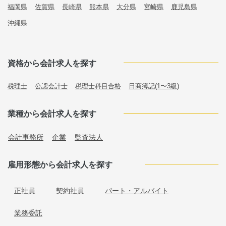
福岡県
佐賀県
長崎県
熊本県
大分県
宮崎県
鹿児島県
沖縄県
資格から会計求人を探す
税理士
公認会計士
税理士科目合格
日商簿記(1〜3級)
業種から会計求人を探す
会計事務所
企業
監査法人
雇用形態から会計求人を探す
正社員
契約社員
パート・アルバイト
業務委託