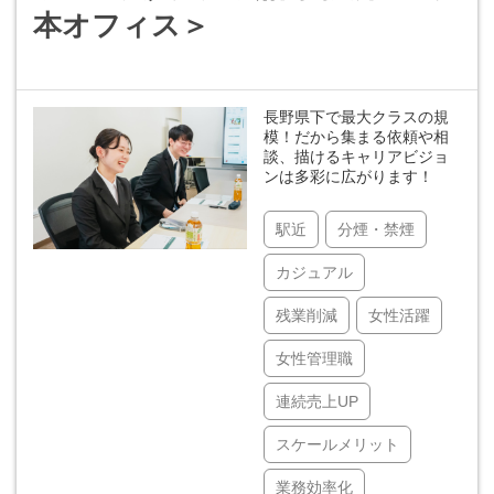
本オフィス＞
長野県下で最大クラスの規
模！だから集まる依頼や相
談、描けるキャリアビジョ
ンは多彩に広がります！
駅近
分煙・禁煙
カジュアル
残業削減
女性活躍
女性管理職
連続売上UP
スケールメリット
業務効率化