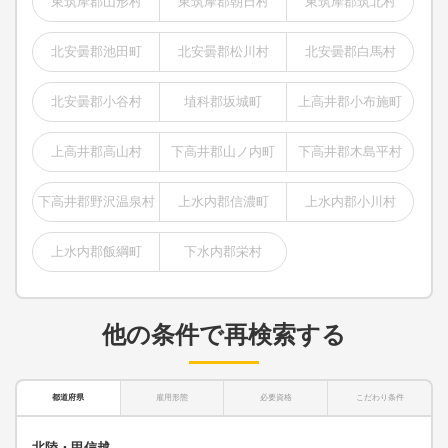
東筑摩郡山形村
東筑摩郡朝日村
東筑摩郡筑北村
北安曇郡池田町
北安曇郡松川村
北安曇郡白馬村
北安曇郡小谷村
埴科郡坂城町
上高井郡小布施町
上高井郡高山村
下高井郡山ノ内町
下高井郡木島平村
下高井郡野沢温泉村
上水内郡信濃町
上水内郡小川村
上水内郡飯綱町
下水内郡栄村
他の条件で再検索する
都道府県
雇用形態
必要資格
こだわり条件
北陸・甲信越