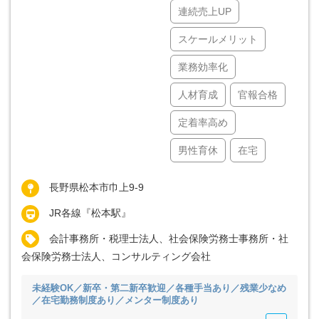
連続売上UP
スケールメリット
業務効率化
人材育成
官報合格
定着率高め
男性育休
在宅
長野県松本市巾上9-9
JR各線『松本駅』
会計事務所・税理士法人、社会保険労務士事務所・社
会保険労務士法人、コンサルティング会社
未経験OK／新卒・第二新卒歓迎／各種手当あり／残業少なめ
／在宅勤務制度あり／メンター制度あり