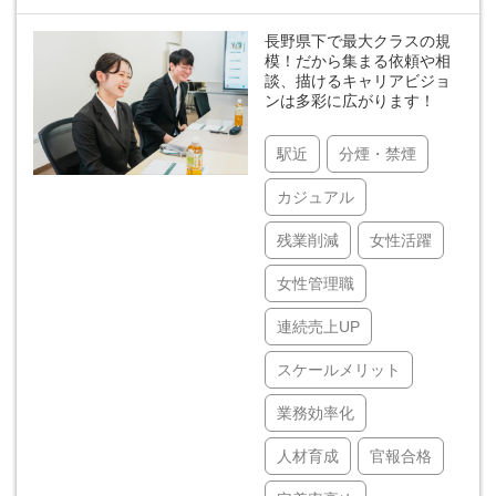
長野県下で最大クラスの規
模！だから集まる依頼や相
談、描けるキャリアビジョ
ンは多彩に広がります！
駅近
分煙・禁煙
カジュアル
残業削減
女性活躍
女性管理職
連続売上UP
スケールメリット
業務効率化
人材育成
官報合格