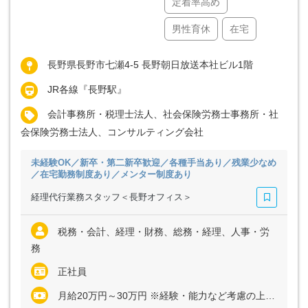
定着率高め
男性育休
在宅
長野県長野市七瀬4-5 長野朝日放送本社ビル1階
JR各線『長野駅』
会計事務所・税理士法人、社会保険労務士事務所・社
会保険労務士法人、コンサルティング会社
未経験OK／新卒・第二新卒歓迎／各種手当あり／残業少なめ
／在宅勤務制度あり／メンター制度あり
経理代行業務スタッフ＜長野オフィス＞
税務・会計、経理・財務、総務・経理、人事・労
務
正社員
月給20万円～30万円 ※経験・能力など考慮の上、決定いたします ※残業代は全額支給