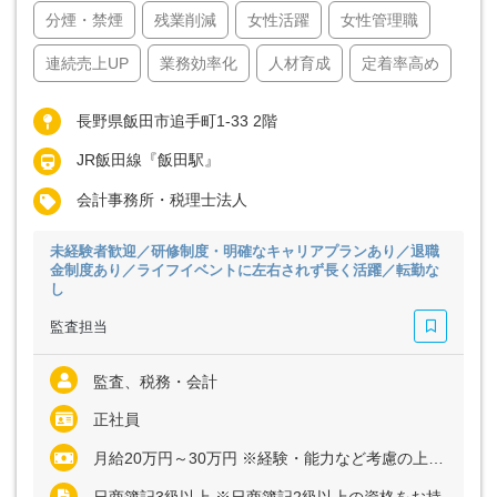
分煙・禁煙
残業削減
女性活躍
女性管理職
連続売上UP
業務効率化
人材育成
定着率高め
長野県飯田市追手町1-33 2階
JR飯田線『飯田駅』
会計事務所・税理士法人
未経験者歓迎／研修制度・明確なキャリアプランあり／退職
金制度あり／ライフイベントに左右されず長く活躍／転勤な
し
監査担当
監査、税務・会計
正社員
月給20万円～30万円 ※経験・能力など考慮の上、決定いたします ※残業代は全額支給