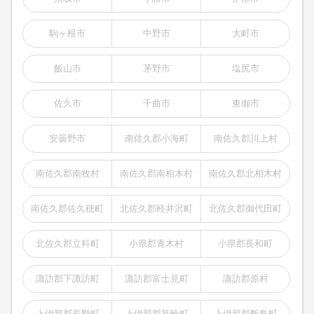
駒ヶ根市
中野市
大町市
飯山市
茅野市
塩尻市
佐久市
千曲市
東御市
安曇野市
南佐久郡小海町
南佐久郡川上村
南佐久郡南牧村
南佐久郡南相木村
南佐久郡北相木村
南佐久郡佐久穂町
北佐久郡軽井沢町
北佐久郡御代田町
北佐久郡立科町
小県郡青木村
小県郡長和町
諏訪郡下諏訪町
諏訪郡富士見町
諏訪郡原村
上伊那郡辰野町
上伊那郡箕輪町
上伊那郡飯島町