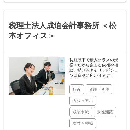
税理士法人成迫会計事務所 ＜松
本オフィス＞
長野県下で最大クラスの規
模！だから集まる依頼や相
談、描けるキャリアビジョ
ンは多彩に広がります！
駅近
分煙・禁煙
カジュアル
残業削減
女性活躍
女性管理職