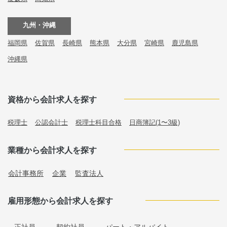
九州・沖縄
福岡県
佐賀県
長崎県
熊本県
大分県
宮崎県
鹿児島県
沖縄県
資格から会計求人を探す
税理士
公認会計士
税理士科目合格
日商簿記(1〜3級)
業種から会計求人を探す
会計事務所
企業
監査法人
雇用形態から会計求人を探す