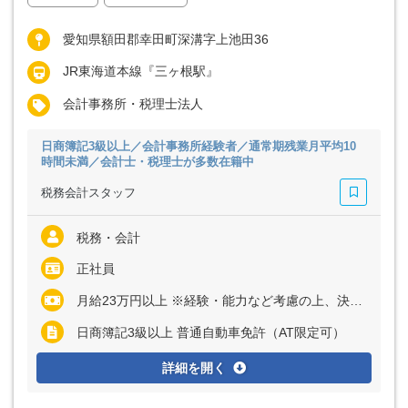
愛知県額田郡幸田町深溝字上池田36
JR東海道本線『三ヶ根駅』
会計事務所・税理士法人
日商簿記3級以上／会計事務所経験者／通常期残業月平均10
時間未満／会計士・税理士が多数在籍中
税務会計スタッフ
税務・会計
正社員
月給23万円以上 ※経験・能力など考慮の上、決定いたします ※残業代は全額支給
日商簿記3級以上 普通自動車免許（AT限定可）
詳細を開く