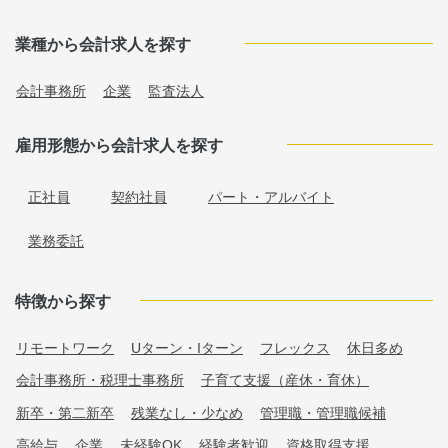
業種から会計求人を探す
会計事務所
企業
監査法人
雇用形態から会計求人を探す
正社員
契約社員
パート・アルバイト
業務委託
特徴から探す
リモートワーク
Uターン・Iターン
フレックス
休日多め
会計事務所・税理士事務所
子育て支援（産休・育休）
新卒・第二新卒
残業なし・少なめ
管理職・管理職候補
高給与
企業
未経験OK
経験者歓迎
資格取得支援