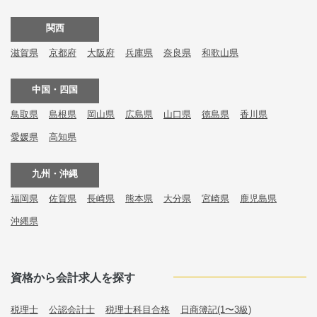
関西
滋賀県
京都府
大阪府
兵庫県
奈良県
和歌山県
中国・四国
鳥取県
島根県
岡山県
広島県
山口県
徳島県
香川県
愛媛県
高知県
九州・沖縄
福岡県
佐賀県
長崎県
熊本県
大分県
宮崎県
鹿児島県
沖縄県
資格から会計求人を探す
税理士
公認会計士
税理士科目合格
日商簿記(1〜3級)