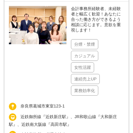
会計事務所経験者、未経験
者と幅広く歓迎！あなたに
合った働き方ができるよう
相談に応じます。意欲を重
視します！
分煙・禁煙
カジュアル
女性活躍
連続売上UP
業務効率化
奈良県葛城市東室123-1
近鉄御所線『近鉄新庄駅』、JR和歌山線『大和新庄
駅』、近鉄南大阪線『高田市駅』