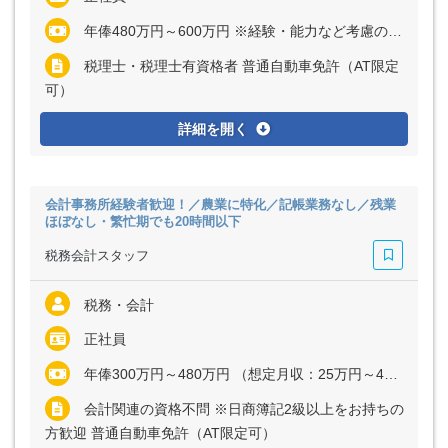
年俸480万円～600万円 ※経験・能力など考慮の上、決定いたします ※残業代は全額支給
税理士・税理士有資格者 普通自動車免許（AT限定
可）
詳細を開く
会計事務所経験者歓迎！／農業に特化／記帳業務なし／残業
ほぼなし・繁忙期でも20時間以下
税務会計スタッフ
税務・会計
正社員
年俸300万円～480万円 （想定月収：25万円～44万円） ※経験・能力など考慮の上、決定いたします ※残業代は全額支給
会計関連の資格不問 ※日商簿記2級以上をお持ちの
方歓迎 普通自動車免許（AT限定可）