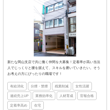
新たな岡山支店で共に働く仲間を大募集！定着率が高い当法
人でじっくりと腰を据えて、スキルを磨いていきたい。そう
お考えの方にぴったりの職場です！
有給消化
分煙・禁煙
残業削減
女性活躍
連続売上UP
業務効率化
人材育成
官報合格
定着率高め
在宅