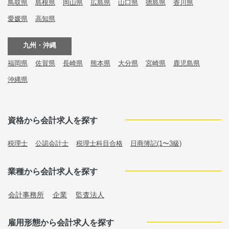
鳥取県
島根県
岡山県
広島県
山口県
徳島県
香川県
愛媛県
高知県
九州・沖縄
福岡県
佐賀県
長崎県
熊本県
大分県
宮崎県
鹿児島県
沖縄県
資格から会計求人を探す
税理士
公認会計士
税理士科目合格
日商簿記(1〜3級)
業種から会計求人を探す
会計事務所
企業
監査法人
雇用形態から会計求人を探す