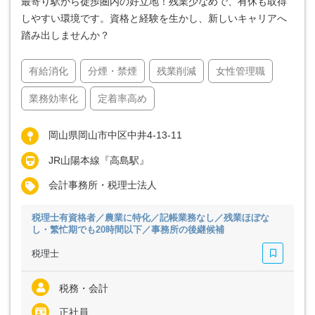
最寄り駅から徒歩圏内の好立地！残業少なめで、有休も取得
しやすい環境です。資格と経験を生かし、新しいキャリアへ
踏み出しませんか？
有給消化
分煙・禁煙
残業削減
女性管理職
業務効率化
定着率高め
岡山県岡山市中区中井4-13-11
JR山陽本線『高島駅』
会計事務所・税理士法人
税理士有資格者／農業に特化／記帳業務なし／残業ほぼな
し・繁忙期でも20時間以下／事務所の後継候補
税理士
税務・会計
正社員