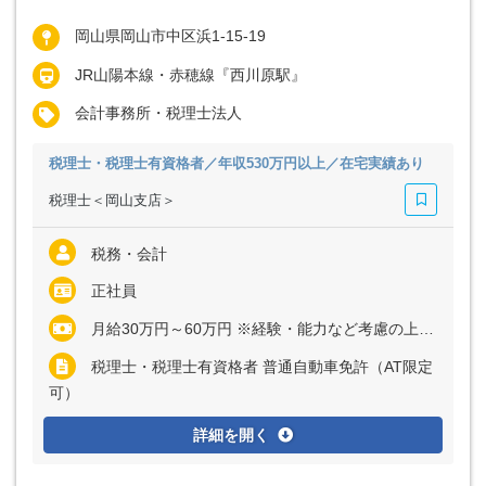
岡山県岡山市中区浜1-15-19
JR山陽本線・赤穂線『西川原駅』
会計事務所・税理士法人
税理士・税理士有資格者／年収530万円以上／在宅実績あり
税理士＜岡山支店＞
税務・会計
正社員
月給30万円～60万円 ※経験・能力など考慮の上、決定いたします ※上記に固定残業代（月18時間分＝4万円～6万円）を含む ※超過分は別途全額支給
税理士・税理士有資格者 普通自動車免許（AT限定
可）
詳細を開く