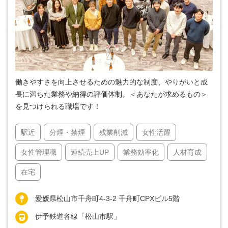
働きやすさを向上させるための魅力的な制度、やりがいと成
長に満ちた業務や納得の評価体制。＜あなたが求めるもの＞
を見つけられる職場です！
駅近
分煙・禁煙
残業削減
女性活躍
女性管理職
連続売上UP
業務効率化
人材育成
在宅
愛媛県松山市千舟町4-3-2 千舟町CPXビル5階
伊予鉄道各線「松山市駅」