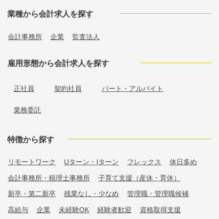
業種から会計求人を探す
会計事務所
企業
監査法人
雇用形態から会計求人を探す
正社員
契約社員
パート・アルバイト
業務委託
特徴から探す
リモートワーク
Uターン・Iターン
フレックス
休日多め
会計事務所・税理士事務所
子育て支援（産休・育休）
新卒・第二新卒
残業なし・少なめ
管理職・管理職候補
高給与
企業
未経験OK
経験者歓迎
資格取得支援