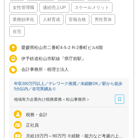
女性管理職
連続売上UP
スケールメリット
業務効率化
人材育成
官報合格
男性育休
在宅
愛媛県松山市二番町4-5-2 R-2番町ビル6階
伊予鉄道松山市駅線『県庁前駅』
会計事務所・税理士法人
年収300万円以上／テレワーク推奨／未経験OK／駅から徒歩
5分以内／在宅実績あり
地域有力企業向け税務業務＜松山事務所＞
税務・会計
正社員
月給19万円～90万円 ※経験・能力など考慮の上、決定いたします ※アソシエイト／シニアアソシエイトは残業代全額支給 ※マネジャーまたはシニアマネジャーの場合、管理監督者採用のため残業代支給なし