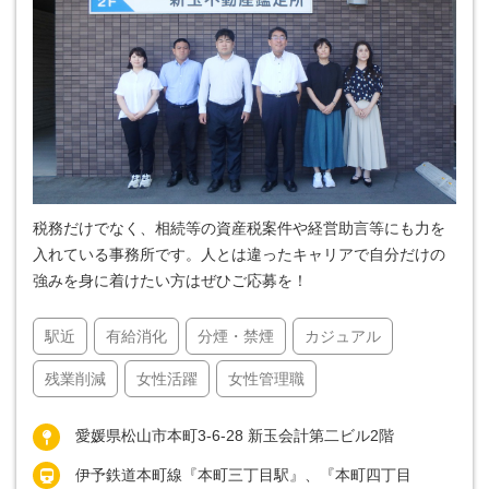
税務だけでなく、相続等の資産税案件や経営助言等にも力を
入れている事務所です。人とは違ったキャリアで自分だけの
強みを身に着けたい方はぜひご応募を！
駅近
有給消化
分煙・禁煙
カジュアル
残業削減
女性活躍
女性管理職
愛媛県松山市本町3-6-28 新玉会計第二ビル2階
伊予鉄道本町線『本町三丁目駅』、『本町四丁目