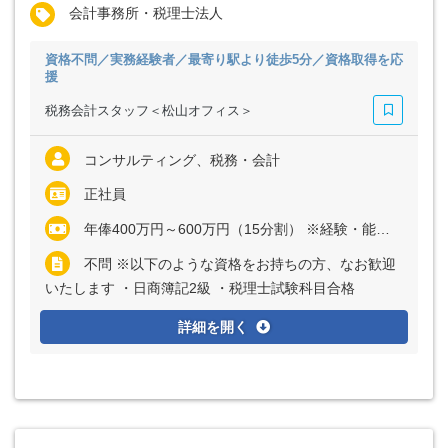
会計事務所・税理士法人
資格不問／実務経験者／最寄り駅より徒歩5分／資格取得を応
援
税務会計スタッフ＜松山オフィス＞
コンサルティング、税務・会計
正社員
年俸400万円～600万円（15分割） ※経験・能力など考慮の上、決定いたします ※上記に固定残業代（月40時間分＝7万8000円～11万9000円）を含む ※超過分は全額別途支給
不問 ※以下のような資格をお持ちの方、なお歓迎
いたします ・日商簿記2級 ・税理士試験科目合格
詳細を開く