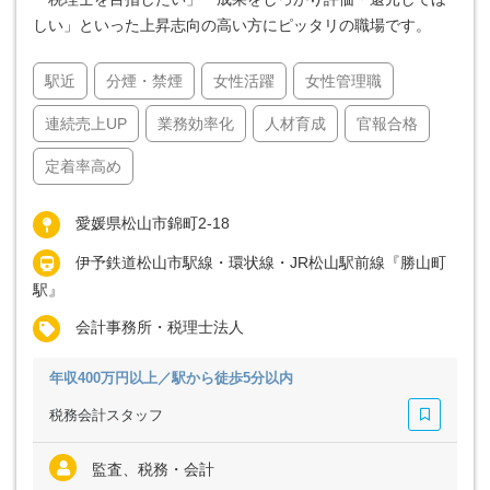
しい」といった上昇志向の高い方にピッタリの職場です。
駅近
分煙・禁煙
女性活躍
女性管理職
連続売上UP
業務効率化
人材育成
官報合格
定着率高め
愛媛県松山市錦町2-18
伊予鉄道松山市駅線・環状線・JR松山駅前線『勝山町
駅』
会計事務所・税理士法人
年収400万円以上／駅から徒歩5分以内
税務会計スタッフ
監査、税務・会計