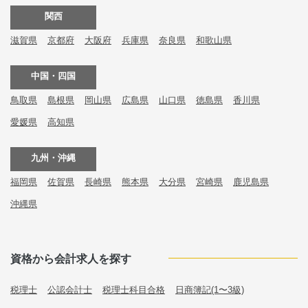
関西
滋賀県
京都府
大阪府
兵庫県
奈良県
和歌山県
中国・四国
鳥取県
島根県
岡山県
広島県
山口県
徳島県
香川県
愛媛県
高知県
九州・沖縄
福岡県
佐賀県
長崎県
熊本県
大分県
宮崎県
鹿児島県
沖縄県
資格から会計求人を探す
税理士
公認会計士
税理士科目合格
日商簿記(1〜3級)