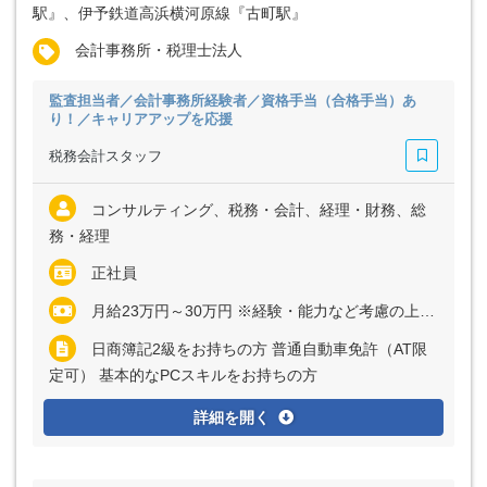
駅』、伊予鉄道高浜横河原線『古町駅』
会計事務所・税理士法人
監査担当者／会計事務所経験者／資格手当（合格手当）あ
り！／キャリアアップを応援
税務会計スタッフ
コンサルティング、税務・会計、経理・財務、総
務・経理
正社員
月給23万円～30万円 ※経験・能力など考慮の上、決定いたします ※上記に固定残業代（月7.7時間分＝一律1万円）を含む ※超過分は別途全額支給
日商簿記2級をお持ちの方 普通自動車免許（AT限
定可） 基本的なPCスキルをお持ちの方
詳細を開く