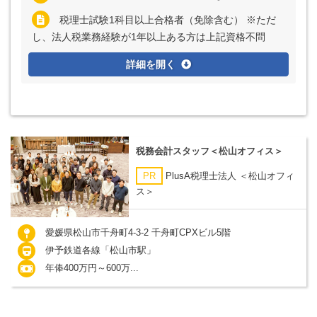
税理士試験1科目以上合格者（免除含む） ※ただ
し、法人税業務経験が1年以上ある方は上記資格不問
詳細を開く
税務会計スタッフ＜松山オフィス＞
PR
PlusA税理士法人 ＜松山オフィ
ス＞
愛媛県松山市千舟町4-3-2 千舟町CPXビル5階
伊予鉄道各線「松山市駅」
年俸400万円～600万...