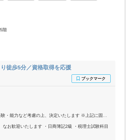
5階
り徒歩5分／資格取得を応援
ます ※上記に固定残業代（月40時間分＝7万8000円～11万9000円）を含む ※超過分は全額別途支給
、なお歓迎いたします ・日商簿記2級 ・税理士試験科目