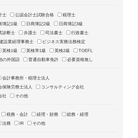
計士
公認会計士試験合格
税理士
商簿記1級
日商簿記2級
日商簿記3級
業診断士
弁護士
司法書士
行政書士
建設業経理事務士
ビジネス実務法務検定
英検1級
英検準1級
英検2級
TOEFL
他の外国語
普通自動車免許
必要資格無し
会計事務所・税理士法人
会保険労務士法人
コンサルティング会社
会社
その他
税務・会計
経理・財務
総務・経理
法務
IR
その他