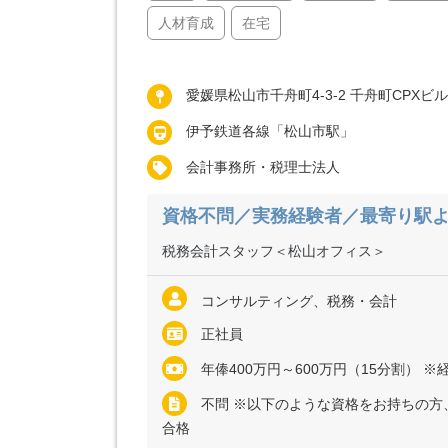
人材育成
在宅
愛媛県松山市千舟町4-3-2 千舟町CPXビル
伊予鉄道各線「松山市駅」
会計事務所・税理士法人
資格不問／実務経験者／最寄り駅よ
税務会計スタッフ＜松山オフィス＞
コンサルティング、税務・会計
正社員
年俸400万円～600万円（15分割） ※経験・能力など考慮の上、決定いたし
不問 ※以下のような資格をお持ちの方
合格