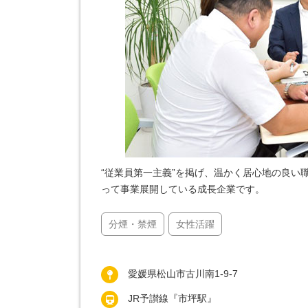
“従業員第一主義”を掲げ、温かく居心地の良い
って事業展開している成長企業です。
分煙・禁煙
女性活躍
愛媛県松山市古川南1-9-7
JR予讃線『市坪駅』