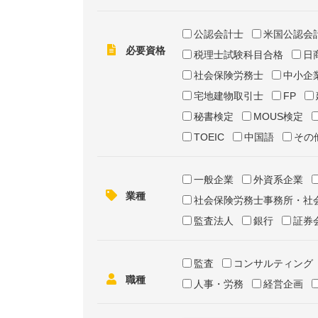
公認会計士
米国公認会
必要資格
税理士試験科目合格
日
社会保険労務士
中小企
宅地建物取引士
FP
秘書検定
MOUS検定
TOEIC
中国語
その
一般企業
外資系企業
業種
社会保険労務士事務所・社
監査法人
銀行
証券
監査
コンサルティング
職種
人事・労務
経営企画