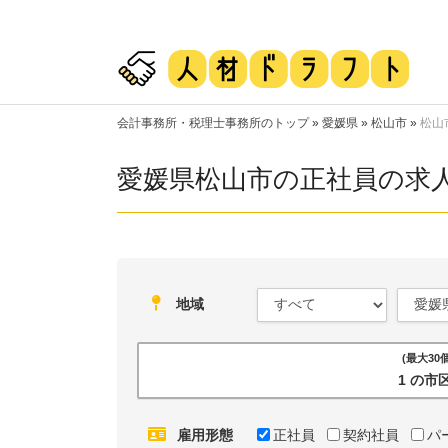
会計事務所・税理士事務所のトップ
»
愛媛県
»
松山市
»
松山
愛媛県松山市の正社員の求
地域
(最大3
1 の
雇用形態
正社員
契約社員
パ