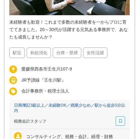
未経験者も歓迎！これまで多数の未経験者を一からプロに育
ててきました。20～30代が活躍する元気ある事務所で、あな
たも成長しませんか？
駅近
有給消化
分煙・禁煙
女性活躍
愛媛県西条市壬生川107-9
JR予讃線『壬生川駅』
会計事務所・税理士法人
日商簿記3級以上／未経験OK／残業少なめ／駅から徒歩5分以
内
税務会計スタッフ
コンサルティング、税務・会計、経理・財務