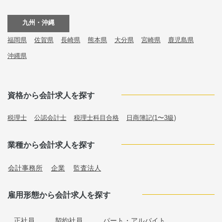
九州・沖縄
福岡県
佐賀県
長崎県
熊本県
大分県
宮崎県
鹿児島県
沖縄県
資格から会計求人を探す
税理士
公認会計士
税理士科目合格
日商簿記(1〜3級)
業種から会計求人を探す
会計事務所
企業
監査法人
雇用形態から会計求人を探す
正社員
契約社員
パート・アルバイト