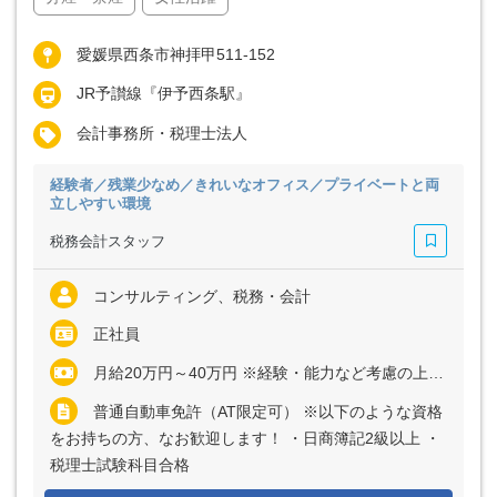
愛媛県西条市神拝甲511-152
JR予讃線『伊予西条駅』
会計事務所・税理士法人
経験者／残業少なめ／きれいなオフィス／プライベートと両
立しやすい環境
税務会計スタッフ
コンサルティング、税務・会計
正社員
月給20万円～40万円 ※経験・能力など考慮の上、決定いたします ※上記に固定残業代（月40時間分＝5万1700円～9万9600円）を含む ※超過分は別途全額支給
普通自動車免許（AT限定可） ※以下のような資格
をお持ちの方、なお歓迎します！ ・日商簿記2級以上 ・
税理士試験科目合格