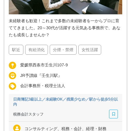
未経験者も歓迎！これまで多数の未経験者を一からプロに育
ててきました。20～30代が活躍する元気ある事務所で、あな
たも成長しませんか？
駅近
有給消化
分煙・禁煙
女性活躍
愛媛県西条市壬生川107-9
JR予讃線『壬生川駅』
会計事務所・税理士法人
日商簿記3級以上／未経験OK／残業少なめ／駅から徒歩5分以
内
税務会計スタッフ
コンサルティング、税務・会計、経理・財務