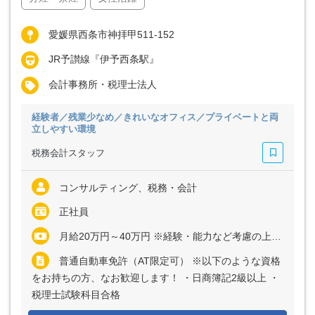
愛媛県西条市神拝甲511-152
JR予讃線『伊予西条駅』
会計事務所・税理士法人
経験者／残業少なめ／きれいなオフィス／プライベートと両
立しやすい環境
税務会計スタッフ
コンサルティング、税務・会計
正社員
月給20万円～40万円 ※経験・能力など考慮の上、決定いたします ※上記に固定残業代（月40時間分＝5万1700円～9万9600円）を含む ※超過分は別途全額支給
普通自動車免許（AT限定可） ※以下のような資格
をお持ちの方、なお歓迎します！ ・日商簿記2級以上 ・
税理士試験科目合格