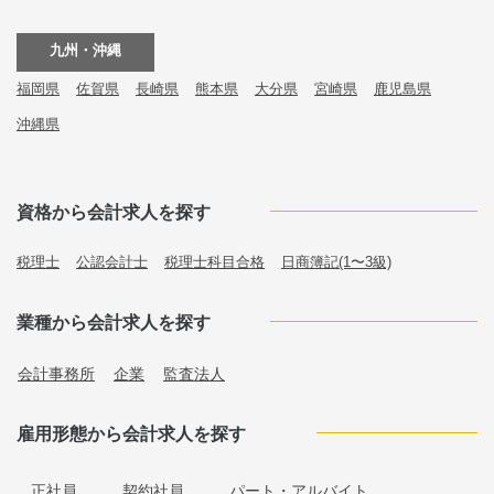
九州・沖縄
福岡県
佐賀県
長崎県
熊本県
大分県
宮崎県
鹿児島県
沖縄県
資格から会計求人を探す
税理士
公認会計士
税理士科目合格
日商簿記(1〜3級)
業種から会計求人を探す
会計事務所
企業
監査法人
雇用形態から会計求人を探す
正社員
契約社員
パート・アルバイト