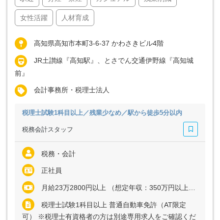
女性活躍
人材育成
高知県高知市本町3-6-37 かわさきビル4階
JR土讃線『高知駅』、とさでん交通伊野線『高知城
前』
会計事務所・税理士法人
税理士試験1科目以上／残業少なめ／駅から徒歩5分以内
税務会計スタッフ
税務・会計
正社員
月給23万2800円以上 （想定年収：350万円以上） ※経験・能力など考慮の上、決定いたします ※残業代は全額支給
税理士試験1科目以上 普通自動車免許（AT限定
可） ※税理士有資格者の方は別途専用求人をご確認くだ