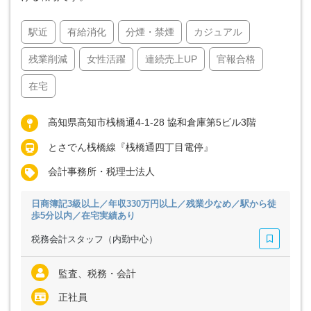
駅近
有給消化
分煙・禁煙
カジュアル
残業削減
女性活躍
連続売上UP
官報合格
在宅
高知県高知市桟橋通4-1-28 協和倉庫第5ビル3階
とさでん桟橋線『桟橋通四丁目電停』
会計事務所・税理士法人
日商簿記3級以上／年収330万円以上／残業少なめ／駅から徒
歩5分以内／在宅実績あり
税務会計スタッフ（内勤中心）
監査、税務・会計
正社員