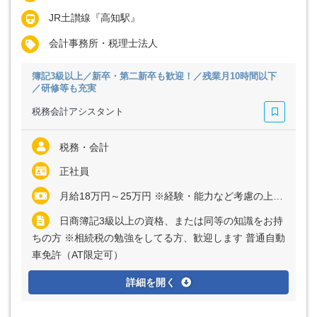
JR土讃線『高知駅』
会計事務所・税理士法人
簿記3級以上／新卒・第二新卒も歓迎！／残業月10時間以下
／研修等も充実
税務会計アシスタント
税務・会計
正社員
月給18万円～25万円 ※経験・能力など考慮の上、決定いたします ※残業代は全額支給
日商簿記3級以上の資格、または同等の知識をお持
ちの方 ※相続税の勉強をしてる方、歓迎します 普通自動
車免許（AT限定可）
詳細を開く