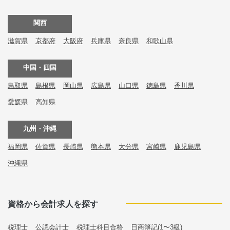
関西
滋賀県
京都府
大阪府
兵庫県
奈良県
和歌山県
中国・四国
鳥取県
島根県
岡山県
広島県
山口県
徳島県
香川県
愛媛県
高知県
九州・沖縄
福岡県
佐賀県
長崎県
熊本県
大分県
宮崎県
鹿児島県
沖縄県
資格から会計求人を探す
税理士
公認会計士
税理士科目合格
日商簿記(1〜3級)