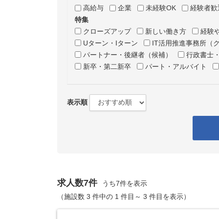
高給与
企業
未経験OK
経験者歓
特集
クローズアップ
新しい働き方
経験
Uターン・Iターン
IT活用推進事務所（
パートナー・後継者（候補）
行政書士
新卒・第二新卒
パート・アルバイト
表示順
求人数7件
うち7件を表示
（施設数 3 件中の 1 件目～ 3 件目を表示）