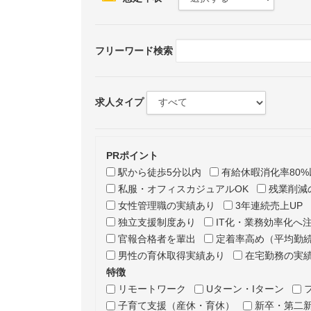
フリーワード検索
求人タイプ
PRポイント
駅から徒歩5分以内
有給休暇消化率80%
私服・オフィスカジュアルOK
残業削減
女性管理職の実績あり
3年連続売上UP
独立支援制度あり
IT化・業務効率化へ
官報合格者を輩出
定着率高め（平均勤続
男性の育休取得実績あり
在宅勤務の実
特徴
リモートワーク
Uターン・Iターン
子育て支援（産休・育休）
新卒・第二