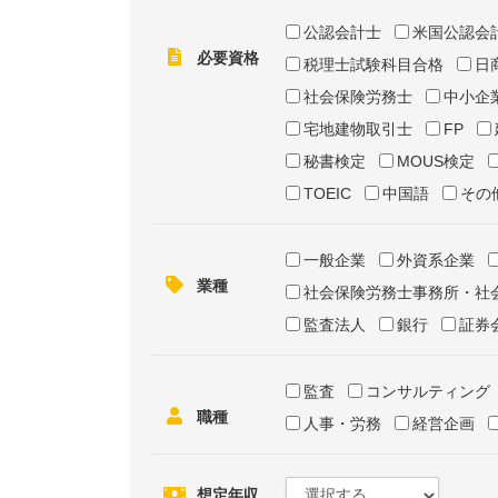
公認会計士
米国公認会
必要資格
税理士試験科目合格
日
社会保険労務士
中小企
宅地建物取引士
FP
秘書検定
MOUS検定
TOEIC
中国語
その
一般企業
外資系企業
業種
社会保険労務士事務所・社
監査法人
銀行
証券
監査
コンサルティング
職種
人事・労務
経営企画
想定年収