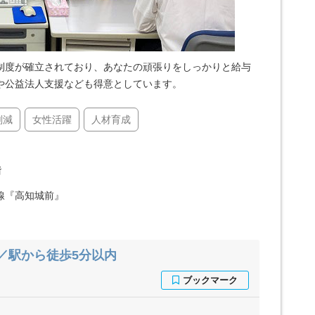
制度が確立されており、あなたの頑張りをしっかりと給与
や公益法人支援なども得意としています。
削減
女性活躍
人材育成
階
線『高知城前』
／駅から徒歩5分以内