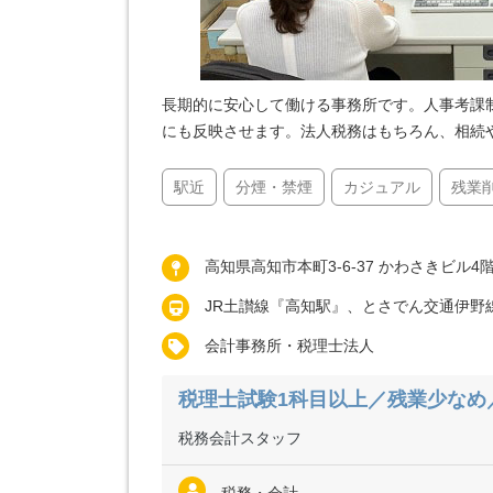
長期的に安心して働ける事務所です。人事考課
にも反映させます。法人税務はもちろん、相続
駅近
分煙・禁煙
カジュアル
残業
高知県高知市本町3-6-37 かわさきビル4
JR土讃線『高知駅』、とさでん交通伊野
会計事務所・税理士法人
税理士試験1科目以上／残業少なめ
税務会計スタッフ
税務・会計