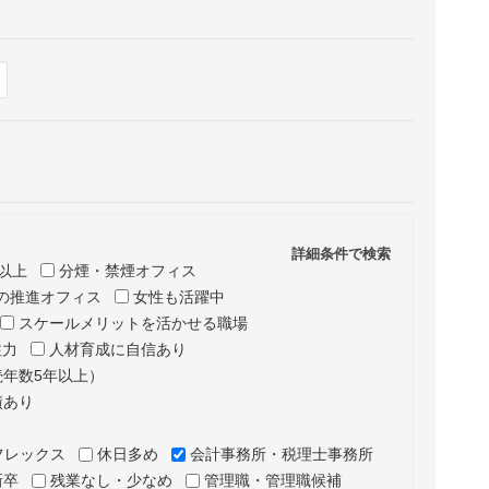
Hide
表示
詳細条件で検索
以上
分煙・禁煙オフィス
の推進オフィス
女性も活躍中
スケールメリットを活かせる職場
注力
人材育成に自信あり
年数5年以上）
績あり
フレックス
休日多め
会計事務所・税理士事務所
新卒
残業なし・少なめ
管理職・管理職候補