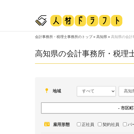
会計事務所・税理士事務所のトップ
»
高知県
»
高知県の会計
高知県の会計事務所・税理
地域
- 市区
雇用形態
正社員
契約社員
パ