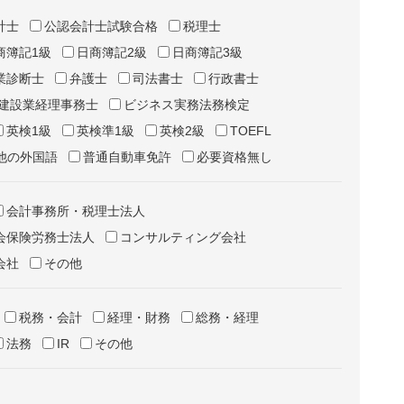
計士
公認会計士試験合格
税理士
商簿記1級
日商簿記2級
日商簿記3級
業診断士
弁護士
司法書士
行政書士
建設業経理事務士
ビジネス実務法務検定
英検1級
英検準1級
英検2級
TOEFL
他の外国語
普通自動車免許
必要資格無し
会計事務所・税理士法人
会保険労務士法人
コンサルティング会社
会社
その他
税務・会計
経理・財務
総務・経理
法務
IR
その他