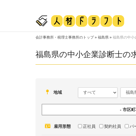
会計事務所・税理士事務所のトップ
»
福島県
»
福島県の中小
福島県の中小企業診断士の
地域
- 市区
雇用形態
正社員
契約社員
パ