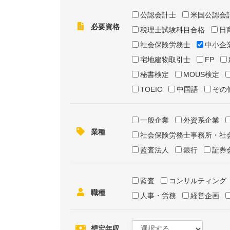
公認会計士
米国公認会
必要資格
税理士試験科目合格
日
社会保険労務士
中小企
宅地建物取引士
FP
秘書検定
MOUS検定
TOEIC
中国語
その
一般企業
外資系企業
業種
社会保険労務士事務所・社
監査法人
銀行
証券
監査
コンサルティング
職種
人事・労務
経営企画
想定年収