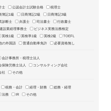
計士
公認会計士試験合格
税理士
商簿記1級
日商簿記2級
日商簿記3級
業診断士
弁護士
司法書士
行政書士
建設業経理事務士
ビジネス実務法務検定
英検1級
英検準1級
英検2級
TOEFL
他の外国語
普通自動車免許
必要資格無し
会計事務所・税理士法人
会保険労務士法人
コンサルティング会社
会社
その他
税務・会計
経理・財務
総務・経理
法務
IR
その他