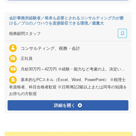
会計事務所経験者／将来も必要とされるコンサルティング力が磨
ける／プロのノウハウを直接吸収できる環境／裁量大
税務顧問スタッフ
コンサルティング、税務・会計
正社員
月給30万円～42万円 ※経験・能力など考慮の上、決定いたします ※残業代は全額支給
基本的なPCスキル（Excel、Word、PowerPoint） ※税理士
有資格者、科目合格者歓迎 ※日商簿記2級以上または同等の知識を
お持ちの方歓迎
詳細を開く