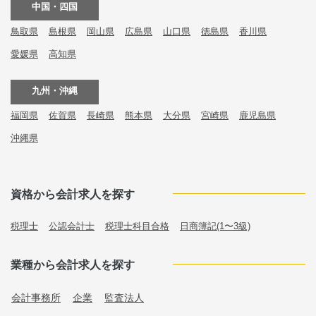
中国・四国
鳥取県
島根県
岡山県
広島県
山口県
徳島県
香川県
愛媛県
高知県
九州・沖縄
福岡県
佐賀県
長崎県
熊本県
大分県
宮崎県
鹿児島県
沖縄県
資格から会計求人を探す
税理士
公認会計士
税理士科目合格
日商簿記(1〜3級)
業種から会計求人を探す
会計事務所
企業
監査法人