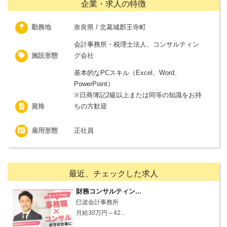
企業・求人の特徴
勤務地
奈良県 / 北葛城郡王寺町
会計事務所・税理士法人、コンサルティン
施設形態
グ会社
基本的なPCスキル（Excel、Word、
PowerPoint）
※日商簿記2級以上または同等の知識をお持
資格
ちの方歓迎
雇用形態
正社員
最近、チェックした求人
財務コンサルティン...
巳波会計事務所
月給30万円～42...