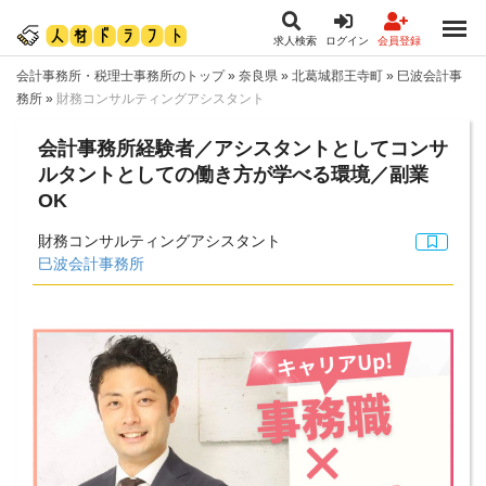
求人検索
ログイン
会員登録
会計事務所・税理士事務所のトップ
»
奈良県
»
北葛城郡王寺町
»
巳波会計事
務所
»
財務コンサルティングアシスタント
会計事務所経験者／アシスタントとしてコンサ
ルタントとしての働き方が学べる環境／副業
OK
財務コンサルティングアシスタント
巳波会計事務所