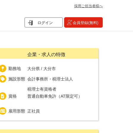
採用ご担当者様へ
ログイン
会員登録(無料)
企業・求人の特徴
勤務地
大分県 / 大分市
施設形態
会計事務所・税理士法人
税理士有資格者
資格
普通自動車免許（AT限定可）
雇用形態
正社員