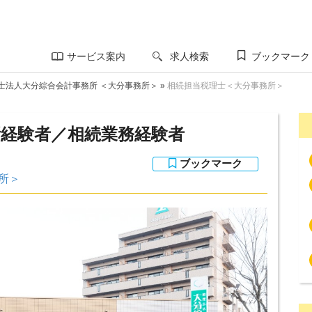
サービス案内
求人検索
ブックマーク
士法人大分綜合会計事務所 ＜大分事務所＞
»
相続担当税理士＜大分事務所＞
所経験者／相続業務経験者
所＞