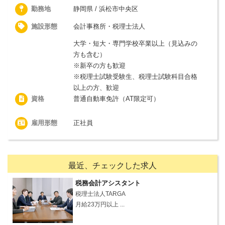
勤務地
静岡県 / 浜松市中央区
施設形態
会計事務所・税理士法人
大学・短大・専門学校卒業以上（見込みの
方も含む）
※新卒の方も歓迎
※税理士試験受験生、税理士試験科目合格
以上の方、歓迎
資格
普通自動車免許（AT限定可）
雇用形態
正社員
最近、チェックした求人
税務会計アシスタント
税理士法人TARGA
月給23万円以上 ...