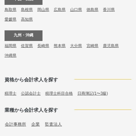
鳥取県
島根県
岡山県
広島県
山口県
徳島県
香川県
愛媛県
高知県
九州・沖縄
福岡県
佐賀県
長崎県
熊本県
大分県
宮崎県
鹿児島県
沖縄県
資格から会計求人を探す
税理士
公認会計士
税理士科目合格
日商簿記(1〜3級)
業種から会計求人を探す
会計事務所
企業
監査法人