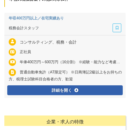
年収400万円以上／在宅実績あり
税務会計スタッフ
コンサルティング、税務・会計
正社員
年俸400万円～600万円（16分割） ※経験・能力など考慮の上、決定いたします ※上記に固定残業代（月30時間分＝4万1140円～8万5000円）を含む ※超過分は別途全額支給
普通自動車免許（AT限定可） ※日商簿記2級以上をお持ちの
方、税理士試験科目合格者の方、歓迎
詳細を開く
企業・求人の特徴