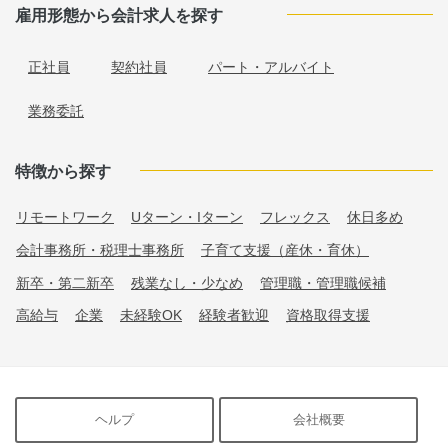
雇用形態から会計求人を探す
正社員
契約社員
パート・アルバイト
業務委託
特徴から探す
リモートワーク
Uターン・Iターン
フレックス
休日多め
会計事務所・税理士事務所
子育て支援（産休・育休）
新卒・第二新卒
残業なし・少なめ
管理職・管理職候補
高給与
企業
未経験OK
経験者歓迎
資格取得支援
ヘルプ
会社概要