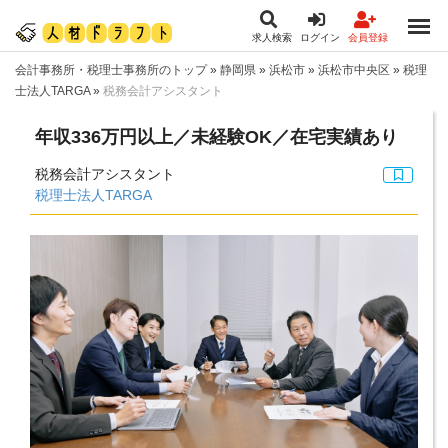
求人検索
ログイン
会員登録
会計事務所・税理士事務所のトップ
»
静岡県
»
浜松市
»
浜松市中央区
»
税理
士法人TARGA
»
税務会計アシスタント
年収336万円以上／未経験OK／在宅実績あり
税務会計アシスタント
税理士法人TARGA