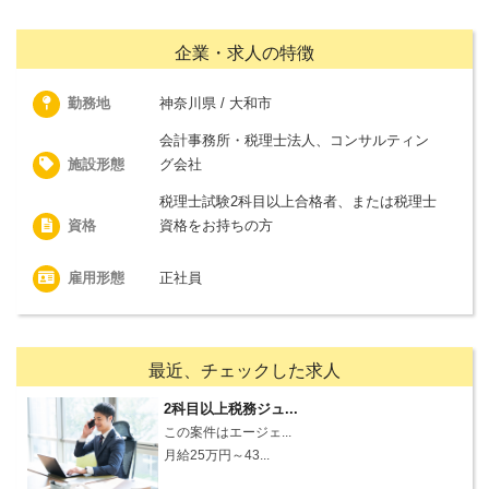
企業・求人の特徴
勤務地
神奈川県 / 大和市
会計事務所・税理士法人、コンサルティン
施設形態
グ会社
税理士試験2科目以上合格者、または税理士
資格
資格をお持ちの方
雇用形態
正社員
最近、チェックした求人
2科目以上税務ジュ...
この案件はエージェ...
月給25万円～43...