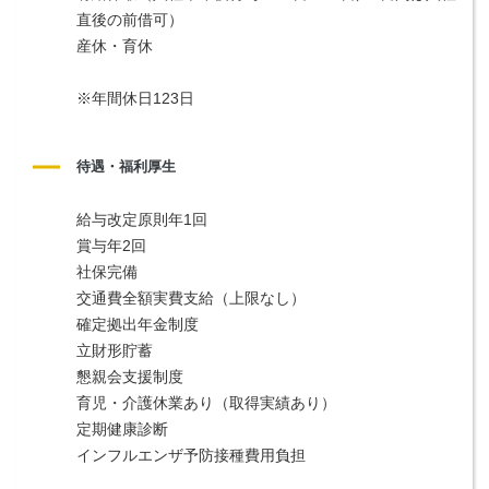
直後の前借可）
産休・育休
※年間休日123日
待遇・福利厚生
給与改定原則年1回
賞与年2回
社保完備
交通費全額実費支給（上限なし）
確定拠出年金制度
立財形貯蓄
懇親会支援制度
育児・介護休業あり（取得実績あり）
定期健康診断
インフルエンザ予防接種費用負担