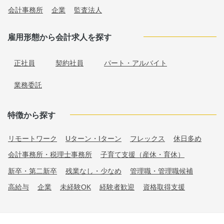
会計事務所
企業
監査法人
雇用形態から会計求人を探す
正社員
契約社員
パート・アルバイト
業務委託
特徴から探す
リモートワーク
Uターン・Iターン
フレックス
休日多め
会計事務所・税理士事務所
子育て支援（産休・育休）
新卒・第二新卒
残業なし・少なめ
管理職・管理職候補
高給与
企業
未経験OK
経験者歓迎
資格取得支援