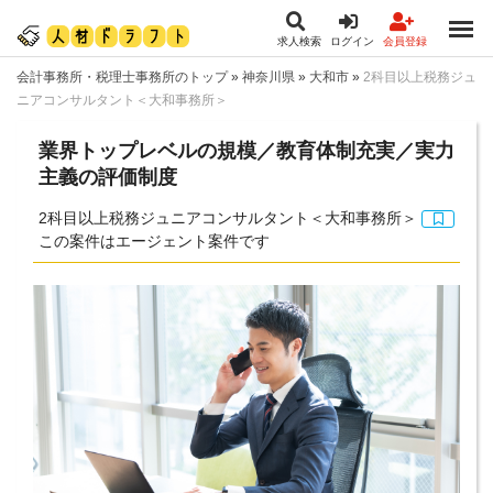
求人検索
ログイン
会員登録
会計事務所・税理士事務所のトップ
»
神奈川県
»
大和市
»
2科目以上税務ジュ
ニアコンサルタント＜大和事務所＞
業界トップレベルの規模／教育体制充実／実力
主義の評価制度
2科目以上税務ジュニアコンサルタント＜大和事務所＞
この案件はエージェント案件です