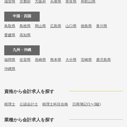
滋賀県
京都府
大阪府
兵庫県
奈良県
和歌山県
中国・四国
鳥取県
島根県
岡山県
広島県
山口県
徳島県
香川県
愛媛県
高知県
九州・沖縄
福岡県
佐賀県
長崎県
熊本県
大分県
宮崎県
鹿児島県
沖縄県
資格から会計求人を探す
税理士
公認会計士
税理士科目合格
日商簿記(1〜3級)
業種から会計求人を探す