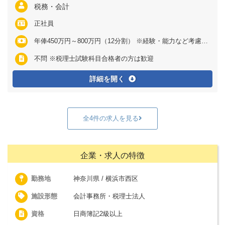
税務・会計
正社員
年俸450万円～800万円（12分割） ※経験・能力など考慮の上、決定いたします ※上記に固定残業代（月30時間分＝5万2000円～7万8000円）を含む ※超過分は別途全額支給
不問 ※税理士試験科目合格者の方は歓迎
詳細を開く
全4件の求人を見る
企業・求人の特徴
勤務地
神奈川県 / 横浜市西区
施設形態
会計事務所・税理士法人
資格
日商簿記2級以上