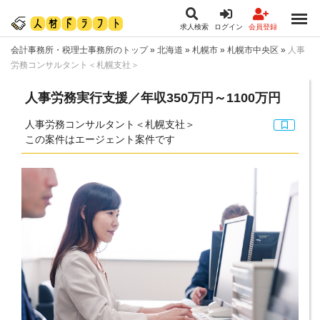
求人検索
ログイン
会員登録
会計事務所・税理士事務所のトップ
»
北海道
»
札幌市
»
札幌市中央区
»
人事
労務コンサルタント＜札幌支社＞
人事労務実行支援／年収350万円～1100万円
人事労務コンサルタント＜札幌支社＞
この案件はエージェント案件です