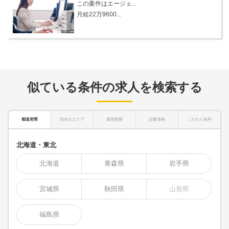
この案件はエージェ...
月給22万9600...
似ている条件の求人を検索する
都道府県
現在のエリア
雇用形態
必要資格
こだわり条件
北海道・東北
北海道
青森県
岩手県
宮城県
秋田県
山形県
福島県