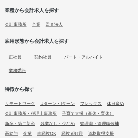
業種から会計求人を探す
会計事務所
企業
監査法人
雇用形態から会計求人を探す
正社員
契約社員
パート・アルバイト
業務委託
特徴から探す
リモートワーク
Uターン・Iターン
フレックス
休日多め
会計事務所・税理士事務所
子育て支援（産休・育休）
新卒・第二新卒
残業なし・少なめ
管理職・管理職候補
高給与
企業
未経験OK
経験者歓迎
資格取得支援