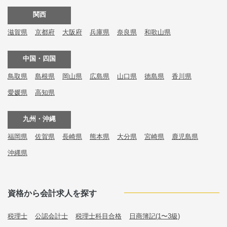
関西
滋賀県
京都府
大阪府
兵庫県
奈良県
和歌山県
中国・四国
鳥取県
島根県
岡山県
広島県
山口県
徳島県
香川県
愛媛県
高知県
九州・沖縄
福岡県
佐賀県
長崎県
熊本県
大分県
宮崎県
鹿児島県
沖縄県
資格から会計求人を探す
税理士
公認会計士
税理士科目合格
日商簿記(1〜3級)