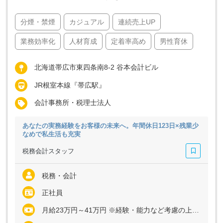
分煙・禁煙
カジュアル
連続売上UP
業務効率化
人材育成
定着率高め
男性育休
北海道帯広市東四条南8-2 谷本会計ビル
JR根室本線『帯広駅』
会計事務所・税理士法人
あなたの実務経験をお客様の未来へ。年間休日123日×残業少
なめで私生活も充実
税務会計スタッフ
税務・会計
正社員
月給23万円～41万円 ※経験・能力など考慮の上、決定いたします ※残業代は全額支給