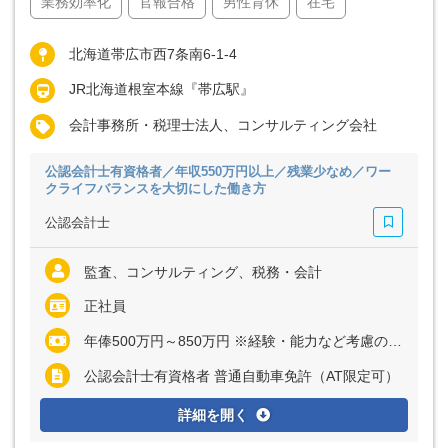
業務効率化
官報合格
男性育休
在宅
北海道帯広市西7条南6-1-4
JR北海道根室本線『帯広駅』
会計事務所・税理士法人、コンサルティング会社
公認会計士有資格者／年収550万円以上／残業少なめ／ワー
クライフバランスを大切にした働き方
公認会計士
監査、コンサルティング、税務・会計
正社員
年俸500万円～850万円 ※経験・能力など考慮の上、決定いたします ※残業代は全額支給
公認会計士有資格者 普通自動車免許（AT限定可）
詳細を開く