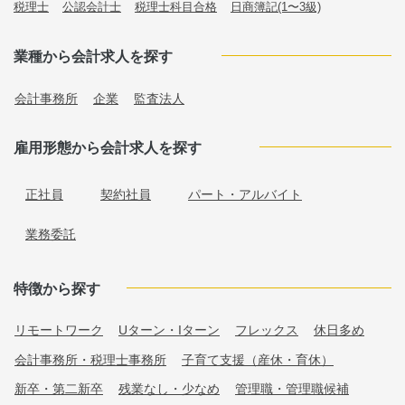
税理士
公認会計士
税理士科目合格
日商簿記(1〜3級)
業種から会計求人を探す
会計事務所
企業
監査法人
雇用形態から会計求人を探す
正社員
契約社員
パート・アルバイト
業務委託
特徴から探す
リモートワーク
Uターン・Iターン
フレックス
休日多め
会計事務所・税理士事務所
子育て支援（産休・育休）
新卒・第二新卒
残業なし・少なめ
管理職・管理職候補