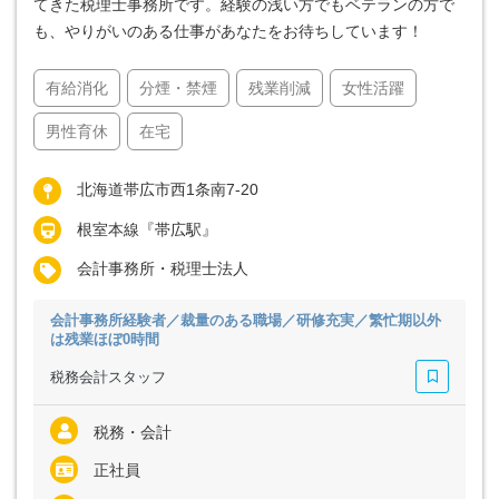
てきた税理士事務所です。経験の浅い方でもベテランの方で
も、やりがいのある仕事があなたをお待ちしています！
有給消化
分煙・禁煙
残業削減
女性活躍
男性育休
在宅
北海道帯広市西1条南7-20
根室本線『帯広駅』
会計事務所・税理士法人
会計事務所経験者／裁量のある職場／研修充実／繁忙期以外
は残業ほぼ0時間
税務会計スタッフ
税務・会計
正社員