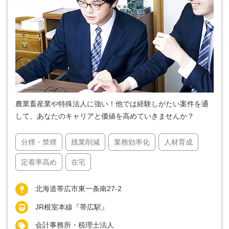
農業畜産業や特殊法人に強い！他では経験しがたい案件を通
して、あなたのキャリアと価値を高めていきませんか？
分煙・禁煙
残業削減
業務効率化
人材育成
定着率高め
在宅
北海道帯広市東一条南27-2
JR根室本線『帯広駅』
会計事務所・税理士法人