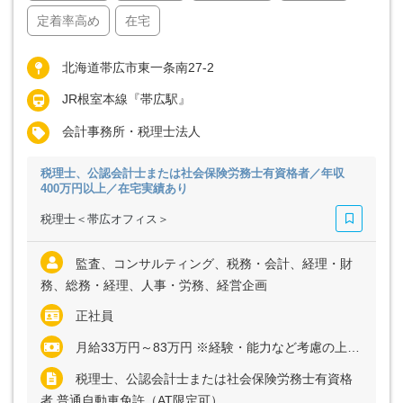
定着率高め
在宅
北海道帯広市東一条南27-2
JR根室本線『帯広駅』
会計事務所・税理士法人
税理士、公認会計士または社会保険労務士有資格者／年収
400万円以上／在宅実績あり
税理士＜帯広オフィス＞
監査、コンサルティング、税務・会計、経理・財
務、総務・経理、人事・労務、経営企画
正社員
月給33万円～83万円 ※経験・能力など考慮の上、決定いたします ※残業代は全額支給
税理士、公認会計士または社会保険労務士有資格
者 普通自動車免許（AT限定可）