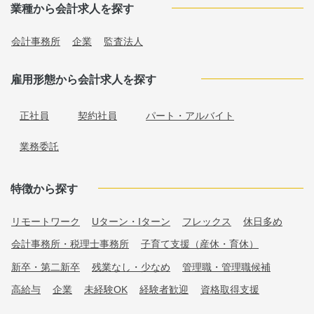
業種から会計求人を探す
会計事務所
企業
監査法人
雇用形態から会計求人を探す
正社員
契約社員
パート・アルバイト
業務委託
特徴から探す
リモートワーク
Uターン・Iターン
フレックス
休日多め
会計事務所・税理士事務所
子育て支援（産休・育休）
新卒・第二新卒
残業なし・少なめ
管理職・管理職候補
高給与
企業
未経験OK
経験者歓迎
資格取得支援