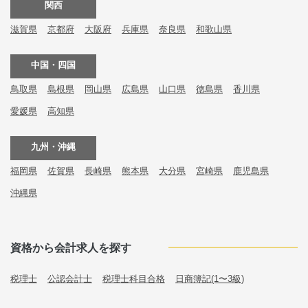
関西
滋賀県
京都府
大阪府
兵庫県
奈良県
和歌山県
中国・四国
鳥取県
島根県
岡山県
広島県
山口県
徳島県
香川県
愛媛県
高知県
九州・沖縄
福岡県
佐賀県
長崎県
熊本県
大分県
宮崎県
鹿児島県
沖縄県
資格から会計求人を探す
税理士
公認会計士
税理士科目合格
日商簿記(1〜3級)