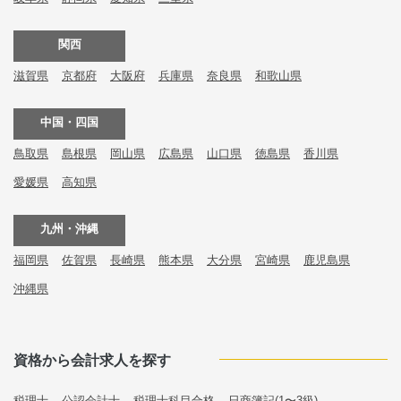
関西
滋賀県
京都府
大阪府
兵庫県
奈良県
和歌山県
中国・四国
鳥取県
島根県
岡山県
広島県
山口県
徳島県
香川県
愛媛県
高知県
九州・沖縄
福岡県
佐賀県
長崎県
熊本県
大分県
宮崎県
鹿児島県
沖縄県
資格から会計求人を探す
税理士
公認会計士
税理士科目合格
日商簿記(1〜3級)