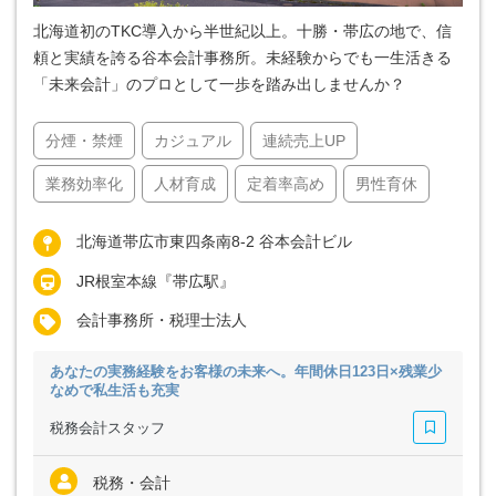
北海道初のTKC導入から半世紀以上。十勝・帯広の地で、信
頼と実績を誇る谷本会計事務所。未経験からでも一生活きる
「未来会計」のプロとして一歩を踏み出しませんか？
分煙・禁煙
カジュアル
連続売上UP
業務効率化
人材育成
定着率高め
男性育休
北海道帯広市東四条南8-2 谷本会計ビル
JR根室本線『帯広駅』
会計事務所・税理士法人
あなたの実務経験をお客様の未来へ。年間休日123日×残業少
なめで私生活も充実
税務会計スタッフ
税務・会計