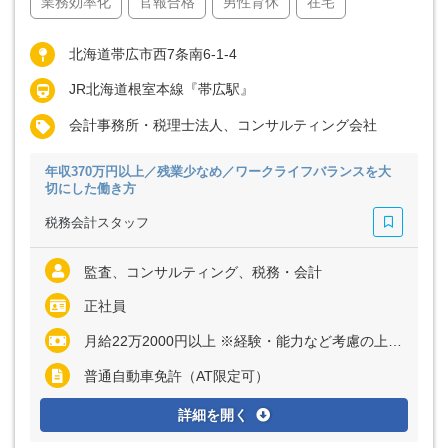
業務効率化
官報合格
男性育休
在宅
北海道帯広市西7条南6-1-4
JR北海道根室本線『帯広駅』
会計事務所・税理士法人、コンサルティング会社
年収370万円以上／残業少なめ／ワークライフバランスを大
切にした働き方
税務会計スタッフ
監査、コンサルティング、税務・会計
正社員
月給22万2000円以上 ※経験・能力など考慮の上、決定いたします ※残業代は全額支給
普通自動車免許（AT限定可）
詳細を開く