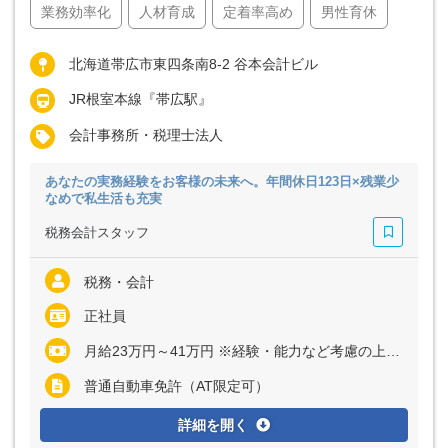
業務効率化
人材育成
定着率高め
男性育休
北海道帯広市東四条南8-2 谷本会計ビル
JR根室本線『帯広駅』
会計事務所・税理士法人
あなたの実務経験をお客様の未来へ。年間休日123日×残業少
なめで私生活も充実
税務会計スタッフ
税務・会計
正社員
月給23万円～41万円 ※経験・能力など考慮の上、決定いたします ※残業代は全額支給
普通自動車免許（AT限定可）
詳細を開く