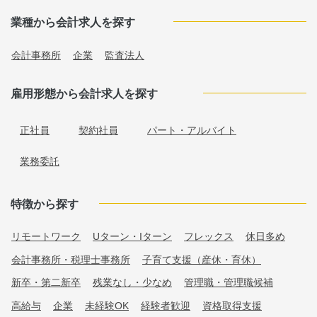
業種から会計求人を探す
会計事務所
企業
監査法人
雇用形態から会計求人を探す
正社員
契約社員
パート・アルバイト
業務委託
特徴から探す
リモートワーク
Uターン・Iターン
フレックス
休日多め
会計事務所・税理士事務所
子育て支援（産休・育休）
新卒・第二新卒
残業なし・少なめ
管理職・管理職候補
高給与
企業
未経験OK
経験者歓迎
資格取得支援