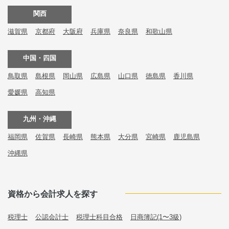
関西
滋賀県
京都府
大阪府
兵庫県
奈良県
和歌山県
中国・四国
鳥取県
島根県
岡山県
広島県
山口県
徳島県
香川県
愛媛県
高知県
九州・沖縄
福岡県
佐賀県
長崎県
熊本県
大分県
宮崎県
鹿児島県
沖縄県
資格から会計求人を探す
税理士
公認会計士
税理士科目合格
日商簿記(1〜3級)