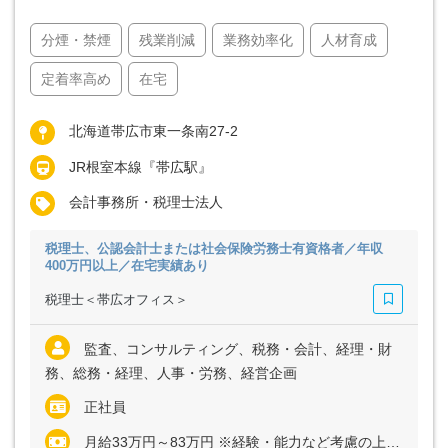
分煙・禁煙
残業削減
業務効率化
人材育成
定着率高め
在宅
北海道帯広市東一条南27-2
JR根室本線『帯広駅』
会計事務所・税理士法人
税理士、公認会計士または社会保険労務士有資格者／年収
400万円以上／在宅実績あり
税理士＜帯広オフィス＞
監査、コンサルティング、税務・会計、経理・財
務、総務・経理、人事・労務、経営企画
正社員
月給33万円～83万円 ※経験・能力など考慮の上、決定いたします ※残業代は全額支給