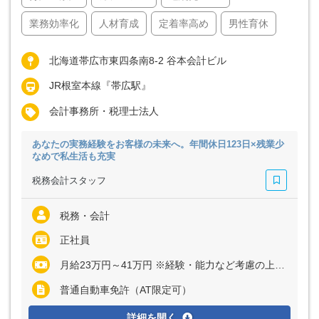
業務効率化
人材育成
定着率高め
男性育休
北海道帯広市東四条南8-2 谷本会計ビル
JR根室本線『帯広駅』
会計事務所・税理士法人
あなたの実務経験をお客様の未来へ。年間休日123日×残業少
なめで私生活も充実
税務会計スタッフ
税務・会計
正社員
月給23万円～41万円 ※経験・能力など考慮の上、決定いたします ※残業代は全額支給
普通自動車免許（AT限定可）
詳細を開く