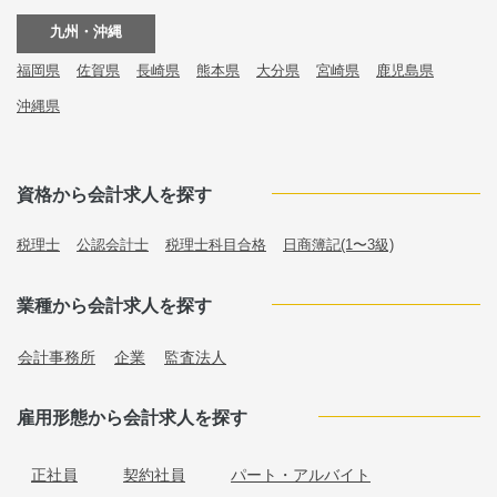
九州・沖縄
福岡県
佐賀県
長崎県
熊本県
大分県
宮崎県
鹿児島県
沖縄県
資格から会計求人を探す
税理士
公認会計士
税理士科目合格
日商簿記(1〜3級)
業種から会計求人を探す
会計事務所
企業
監査法人
雇用形態から会計求人を探す
正社員
契約社員
パート・アルバイト