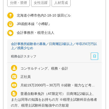
分煙・禁煙
女性活躍
人材育成
北海道小樽市色内2-18-10 坂田ビル
JR函館本線『小樽駅』
会計事務所・税理士法人
会計事務所経験者の募集／日商簿記2級以上／年収250万円以
上／残業少なめ
税務会計スタッフ
コンサルティング、税務・会計
正社員
月給19万2000円～30万円 ※経験・能力など考慮の上、決定いたします ※残業代は全額支給 ※上記月給は職能手当（6万円～15万円／月）を含みます
普通自動車免許（AT限定可） 日商簿記2級以上、
または同等の知識をお持ちの方 ※税理士試験科目合格者
の方、税理士試験科目勉強中の方歓迎