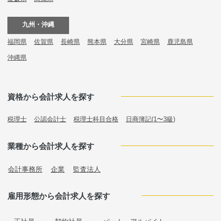
九州・沖縄
福岡県
佐賀県
長崎県
熊本県
大分県
宮崎県
鹿児島県
沖縄県
資格から会計求人を探す
税理士
公認会計士
税理士科目合格
日商簿記(1〜3級)
業種から会計求人を探す
会計事務所
企業
監査法人
雇用形態から会計求人を探す