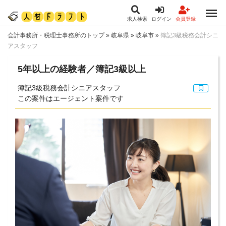
求人検索
ログイン
会員登録
会計事務所・税理士事務所のトップ
»
岐阜県
»
岐阜市
»
簿記3級税務会計シニ
アスタッフ
5年以上の経験者／簿記3級以上
簿記3級税務会計シニアスタッフ
この案件はエージェント案件です