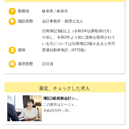
勤務地
岐阜県 / 岐阜市
施設形態
会計事務所・税理士法人
日商簿記3級以上（令和2年以降取得の方）
※但し、令和2年より前に資格を取得されて
いる方については日商簿記2級があると尚可
資格
普通自動車免許（AT可能）
雇用形態
正社員
最近、チェックした求人
簿記3級税務会計シ...
この案件はエージェ...
月給20万円～35...