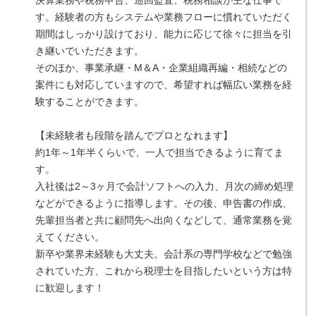
決算業務や税務申告、巡回監査、税務相談が主な仕事で
す。経験者の方もシステムや業務フローに慣れていただく
期間はしっかり設けており、能力に応じて徐々に担当を引
き継いでいただきます。
そのほか、事業承継・M＆A・企業組織再編・相続などの
案件にも対応していますので、希望すれば幅広い業務を経
験することができます。
【未経験者も段階を踏んでプロとなれます】
約1年～1年半くらいで、一人で担当できるように育てま
す。
入社後は2～3ヶ月で会計ソフトへの入力、月次の締め処理
などができるように指導します。その後、申告書の作成、
先輩担当者と共に顧問先へ出向くなどして、通常業務を覚
えてください。
新卒や業界未経験も大丈夫。会計系の専門学校などで勉強
されていた方、これから税理士を目指したいという方は特
に歓迎します！