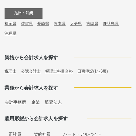
九州・沖縄
福岡県
佐賀県
長崎県
熊本県
大分県
宮崎県
鹿児島県
沖縄県
資格から会計求人を探す
税理士
公認会計士
税理士科目合格
日商簿記(1〜3級)
業種から会計求人を探す
会計事務所
企業
監査法人
雇用形態から会計求人を探す
正社員
契約社員
パート・アルバイト