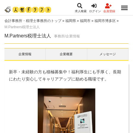
求人検索
ログイン
会員登録
会計事務所・税理士事務所のトップ
»
福岡県
»
福岡市
»
福岡市博多区
»
M.Partners税理士法人
M.Partners税理士法人
事務所/企業情報
企業情報
企業概要
メッセージ
新卒・未経験の方も積極募集中！福利厚生にも手厚く、長期
にわたり安心してキャリアアップに励める職場です。